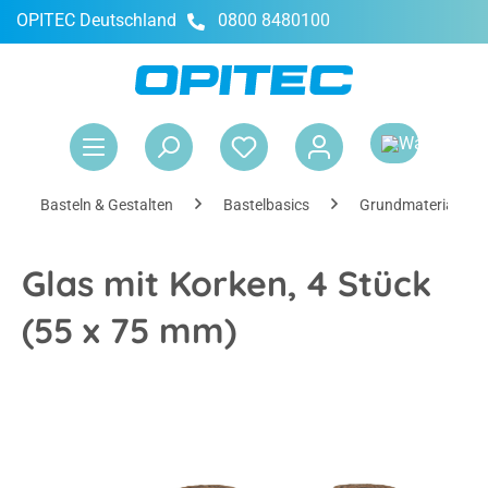
OPITEC Deutschland
0800 8480100
alt springen
War
Basteln & Gestalten
Bastelbasics
Grundmaterialien
Glas mit Korken, 4 Stück
(55 x 75 mm)
Bildergalerie überspringen