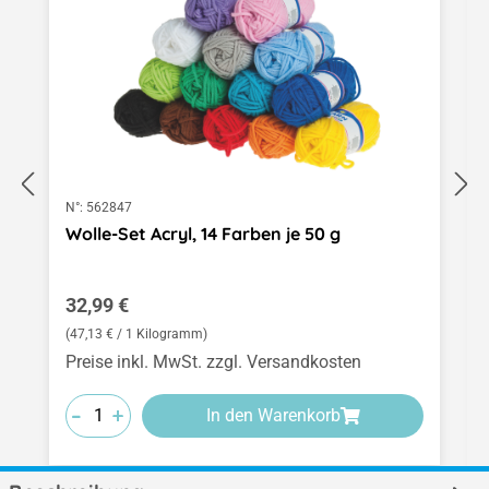
N°:
562847
Wolle-Set Acryl, 14 Farben je 50 g
Regulärer Preis:
32,99 €
(47,13 € / 1 Kilogramm)
Preise inkl. MwSt. zzgl. Versandkosten
-
-
-
+
+
+
In den Warenkorb