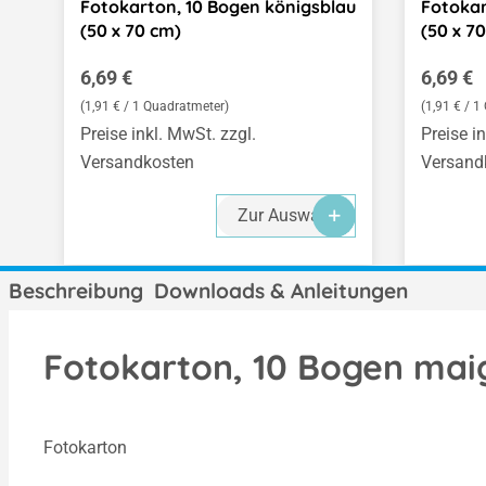
Fotokarton, 10 Bogen königsblau
Fotokar
(50 x 70 cm)
(50 x 7
Regulärer Preis:
Regulär
6,69 €
6,69 €
(1,91 € / 1 Quadratmeter)
(1,91 € / 
Preise inkl. MwSt. zzgl.
Preise i
Versandkosten
Versand
Zur Auswahl
Beschreibung
Downloads & Anleitungen
Fotokarton, 10 Bogen maig
Fotokarton