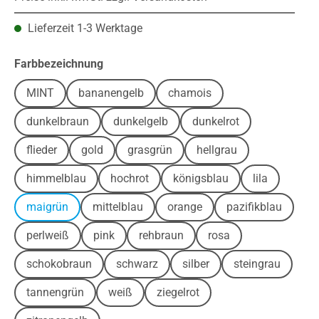
Lieferzeit 1-3 Werktage
auswählen
Farbbezeichnung
MINT
bananengelb
chamois
dunkelbraun
dunkelgelb
dunkelrot
flieder
gold
grasgrün
hellgrau
himmelblau
hochrot
königsblau
lila
maigrün
mittelblau
orange
pazifikblau
perlweiß
pink
rehbraun
rosa
schokobraun
schwarz
silber
steingrau
tannengrün
weiß
ziegelrot