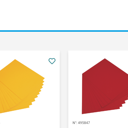
5
N°:
495847