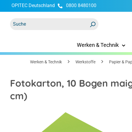
OPITEC Deutschland
0800 8480100
springen
Zur Hauptnavigation springen
Werken & Technik
Werken & Technik
Werkstoffe
Papier & Pa
Fotokarton, 10 Bogen maig
cm)
Bildergalerie überspringen