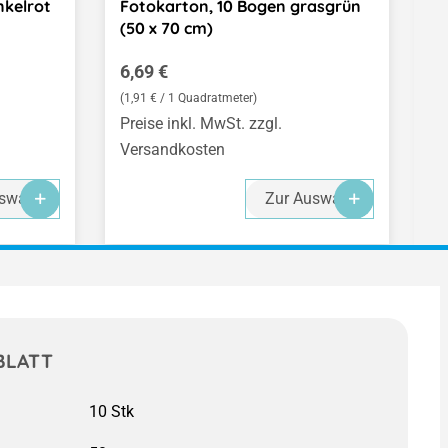
nkelrot
Fotokarton, 10 Bogen grasgrün
F
(50 x 70 cm)
(
Regulärer Preis:
R
6,69 €
6
(1,91 € / 1 Quadratmeter)
(1
Preise inkl. MwSt. zzgl.
Pr
Versandkosten
V
swahl
Zur Auswahl
BLATT