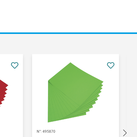
N°:
495870
N°