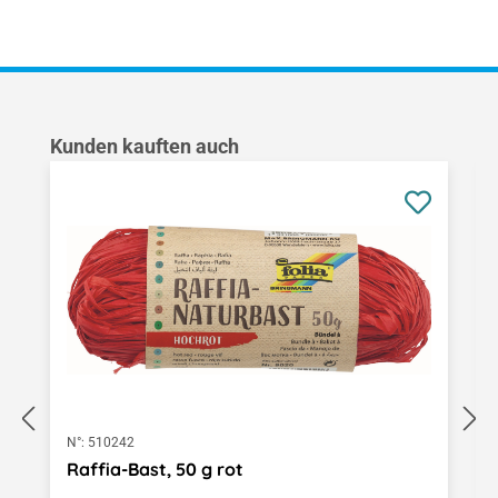
Produktgalerie überspringen
Kunden kauften auch
N°:
510242
Raffia-Bast, 50 g rot