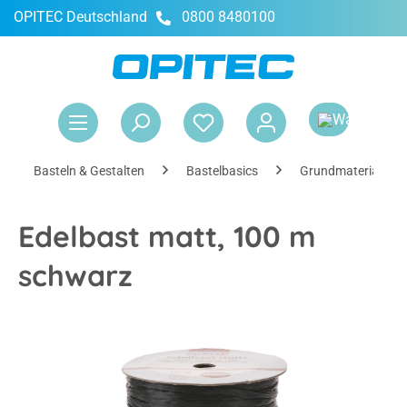
OPITEC Deutschland
0800 8480100
alt springen
War
Basteln & Gestalten
Bastelbasics
Grundmaterialien
Edelbast matt, 100 m
schwarz
Bildergalerie überspringen