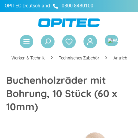
OPITEC Deutschland
0800 8480100
alt springen
War
Werken & Technik
Technisches Zubehör
Antriebe & R
Buchenholzräder mit
Bohrung, 10 Stück (60 x
10mm)
Bildergalerie überspringen