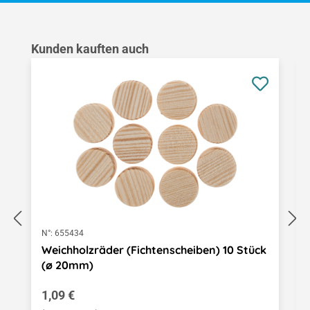
Produktgalerie überspringen
Kunden kauften auch
N°:
655434
Weichholzräder (Fichtenscheiben) 10 Stück
(ø 20mm)
Regulärer Preis:
1,09 €