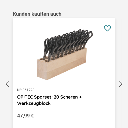
Produktgalerie überspringen
Kunden kauften auch
N°:
361728
OPITEC Sparset: 20 Scheren +
Werkzeugblock
Regulärer Preis:
47,99 €