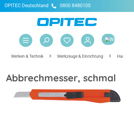
OPITEC Deutschland
0800 8480100
alt springen
War
Werken & Technik
Werkzeuge & Einrichtung
Handwer
Abbrechmesser, schmal
Bildergalerie überspringen