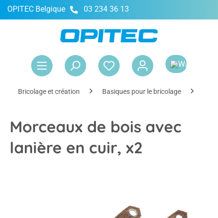
OPITEC Belgique
03 234 36 13
tenu principal
Le 
Bricolage et création
Basiques pour le bricolage
Maté
Morceaux de bois avec
lanière en cuir, x2
Ignorer la galerie d'images