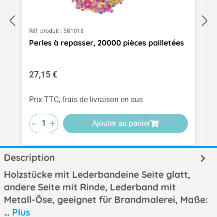
Réf. produit :
581018
Perles à repasser, 20000 pièces pailletées
Prix régulier :
27,15 €
Prix TTC, frais de livraison en sus
-
-
-
+
+
+
Ajouter au panier
Description
Holzstücke mit Lederbandeine Seite glatt,
andere Seite mit Rinde, Lederband mit
Metall-Öse, geeignet für Brandmalerei, Maße:
…
Plus