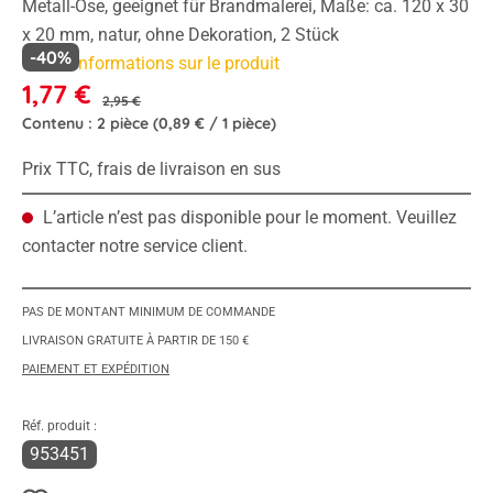
Metall-Öse, geeignet für Brandmalerei, Maße: ca. 120 x 30
x 20 mm, natur, ohne Dekoration, 2 Stück
-40%
Plus d'informations sur le produit
1,77 €
2,95 €
Contenu :
2 pièce
(0,89 € / 1 pièce)
Prix TTC, frais de livraison en sus
L’article n’est pas disponible pour le moment. Veuillez
contacter notre service client.
PAS DE MONTANT MINIMUM DE COMMANDE
LIVRAISON GRATUITE À PARTIR DE 150 €
PAIEMENT ET EXPÉDITION
Réf. produit :
953451