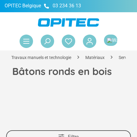
OPITEC Belgique
03 234 36 13
tenu principal
Le 
Travaux manuels et technologie
Matériaux
Service d
Bâtons ronds en bois
Filtre