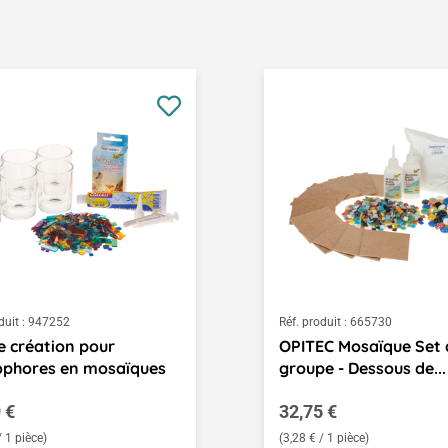
duit :
947252
Réf. produit :
665730
e création pour
OPITEC Mosaïque Set 
ophores en mosaïques
groupe - Dessous de...
égulier :
Prix régulier :
 €
32,75 €
/ 1 pièce)
(3,28 € / 1 pièce)