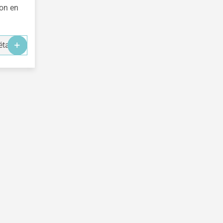
son en
tails