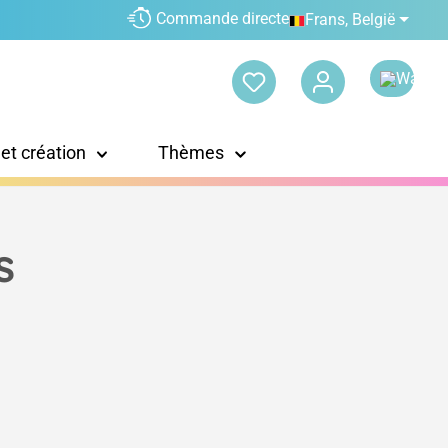
Commande directe
Frans, België
 et création
Thèmes
s