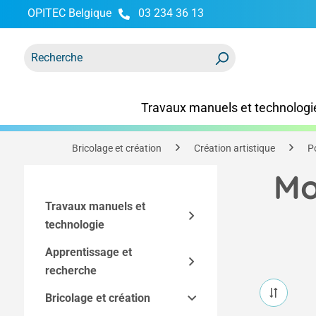
OPITEC Belgique
03 234 36 13
recherche
Passer à la navigation principale
Travaux manuels et technologi
Bricolage et création
Création artistique
P
Mo
Travaux manuels et
technologie
Apprentissage et
Kits
recherche
Accessoires techniques
Kits Easy-Line
Bricolage et création
Modèles techniques et
Kits par technique
Outils et équipement
Composants des kits