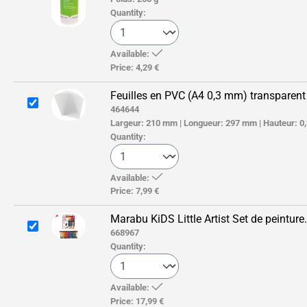
Quantity:
Available:
Price:
4,29 €
Feuilles en PVC (A4 0,3 mm) transparent
464644
Largeur:
210 mm
|
Longueur:
297 mm
|
Hauteur:
0
Quantity:
Available:
Price:
7,99 €
Marabu KiDS Little Artist Set de peinture.
668967
Quantity:
Available:
Price:
17,99 €