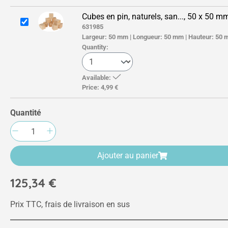
Cubes en pin, naturels, san..., 50 x 50 m
631985
Largeur:
50 mm
|
Longueur:
50 mm
|
Hauteur:
50 
Quantity:
Available:
Price:
4,99 €
Quantité
Quantité de produit : Entrez la quantité sou
Ajouter au panier
125,34 €
Prix TTC, frais de livraison en sus