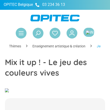
OPITEC Belgique
03 234 36 13
tenu principal
Le 
Thèmes
Enseignement artistique & création
Jeu de c
Mix it up ! - Le jeu des
couleurs vives