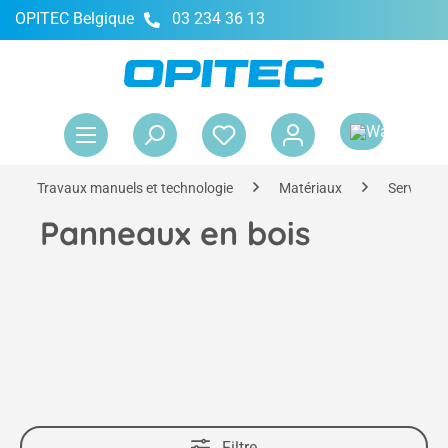
OPITEC Belgique
03 234 36 13
tenu principal
Le 
Travaux manuels et technologie
Matériaux
Service d
Panneaux en bois
Filtre