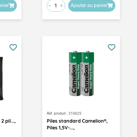
-
+
anier
Ajouter au panier
Réf. produit :
210625
 pil...,
Piles standard Camelion®,
Piles 1,5V-...,