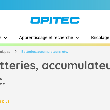
e
Apprentissage et recherche
Bricolage
hniques
Batteries, accumulateurs, etc.
tteries, accumulateu
c.
r plus