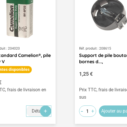
duit :
204020
Réf. produit :
208615
standard Camelion®, pile
Support de pile bouto
9 V
bornes d...,
ntes disponibles
Prix régulier :
1,25 €
égulier :
€
TC, frais de livraison en
Prix TTC, frais de livrai
sus
-
+
Détails
Ajouter au p