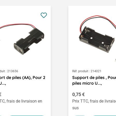
duit :
213656
Réf. produit :
214021
rt de piles (AA), Pour 2
Support de piles , Pou
...,
piles micro U...,
égulier :
Prix régulier :
€
0,75 €
TC, frais de livraison en
Prix TTC, frais de livrai
sus