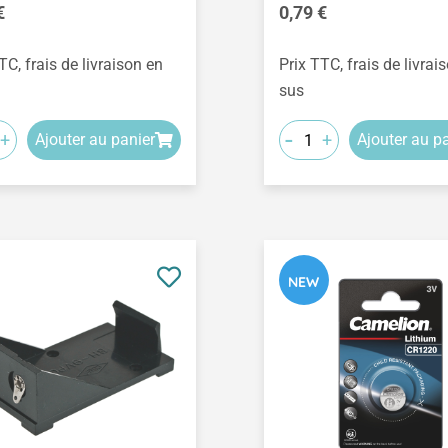
égulier :
Prix régulier :
€
0,79 €
TC, frais de livraison en
Prix TTC, frais de livrai
sus
-
+
+
Ajouter au panier
Ajouter au p
NEW