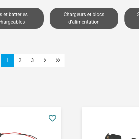
s et batteries
Chargeurs et blocs
chargeables
d'alimentation
Page
Page
Page
1
2
3