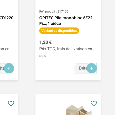
Réf. produit :
217166
 CR1220
OPITEC Pile monobloc 6F22,
Pi..., 1 pièce
Variantes disponibles
Prix régulier :
1,20 €
son en
Prix TTC, frais de livraison en
sus
tails
Détails