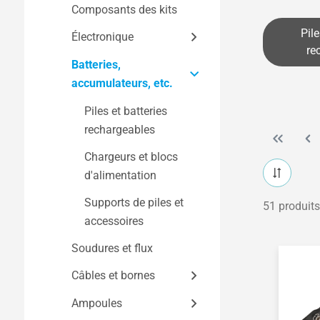
Composants des kits
Kits de construction
Travail du bois
Pile
par thème
Électronique
Électronique et
re
électromécanique
Batteries,
Modèles de véhicules
Composants
accumulateurs, etc.
électromécaniques
Travail des métaux et
Modèles réduits
de la tôle
d'avions
Composants
Piles et batteries
électroniques
rechargeables
Transformation des
Modèles de bateaux
matières plastiques et
Circuits imprimés,
Chargeurs et blocs
Modèles fonctionnels
de l'acrylique
cartes d'essai et
d'alimentation
EDD - Éducation au
accessoires
Supports de piles et
51 produits
développement
Capteurs et modules
accessoires
durable
Soudures et flux
Horloges, lampes et
accessoires du
Câbles et bornes
quotidien
Ampoules
Fils de connexion et