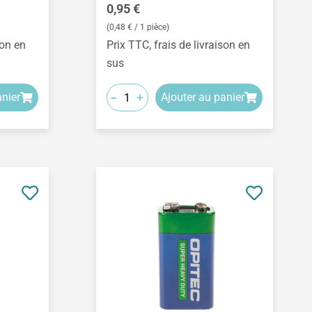
Prix régulier :
0,95 €
(0,48 € / 1 pièce)
son en
Prix TTC, frais de livraison en
sus
-
+
anier
Ajouter au panier