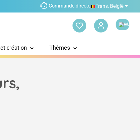
Commande directe
Frans, België
 et création
Thèmes
rs,