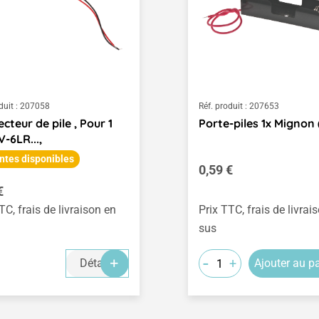
duit :
207058
Réf. produit :
207653
cteur de pile , Pour 1
Porte-piles 1x Mignon 
V-6LR...,
ntes disponibles
Prix régulier :
0,59 €
égulier :
€
TC, frais de livraison en
Prix TTC, frais de livrai
sus
-
+
Détails
Ajouter au p