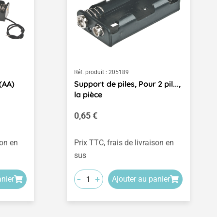
Réf. produit :
205189
(AA)
Support de piles, Pour 2 pil...,
la pièce
Prix régulier :
0,65 €
son en
Prix TTC, frais de livraison en
sus
-
+
anier
Ajouter au panier