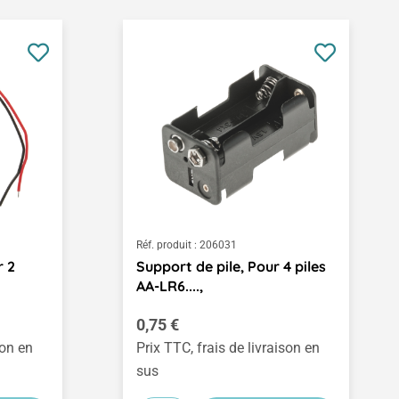
Réf. produit :
206031
r 2
Support de pile, Pour 4 piles
AA-LR6....,
Prix régulier :
0,75 €
son en
Prix TTC, frais de livraison en
sus