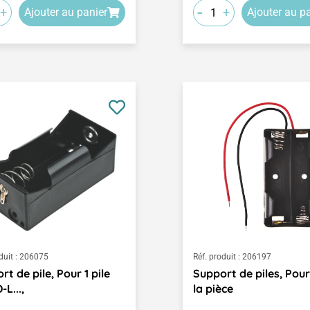
-
+
+
Ajouter au panier
Ajouter au p
duit :
206075
Réf. produit :
206197
rt de pile, Pour 1 pile
Support de piles, Pour 2
-L...,
la pièce