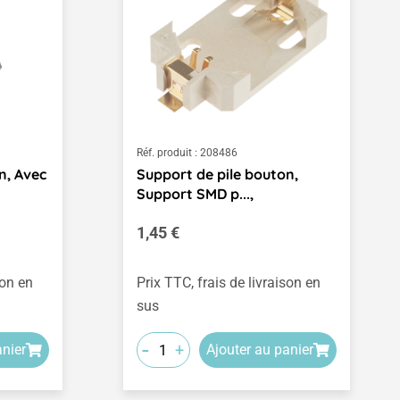
Réf. produit :
208486
n, Avec
Support de pile bouton,
Support SMD p...,
Prix régulier :
1,45 €
son en
Prix TTC, frais de livraison en
sus
-
+
anier
Ajouter au panier