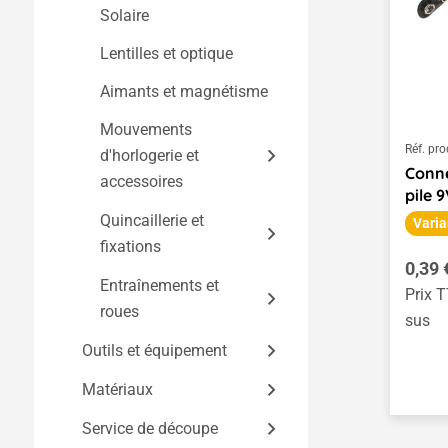
Jeux de construction
torons
Solaire
LED et lampes
Kits saisonniers
Fiches, prises et
Lentilles et optique
Douilles et
bornes
accessoires
Aimants et magnétisme
Câbles de mesure et
Mouvements
fils de mesure
Réf. pro
d'horlogerie et
Câbles électroniques
Conne
accessoires
pile 9
Quincaillerie et
Mouvements
Varia
fixations
d'horlogerie
Prix r
0,39 
Aiguilles et cadrans
Entraînements et
Bandes métalliques et
Prix T
roues
ressorts métalliques
sus
Attaches de câbles,
Outils et équipement
Moteurs, engrenages
fils métalliques et
et pompes
Matériaux
Domaine technique
tresses
Engrenages, poulies et
Service de découpe
Outils à main
Bois et liège
Travail du bois
Ruban isolant et ruban
autres