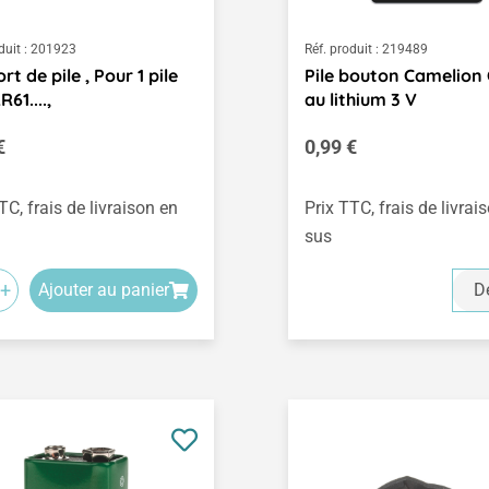
duit :
201923
Réf. produit :
219489
t de pile , Pour 1 pile
Pile bouton Camelion
61....,
au lithium 3 V
égulier :
Prix régulier :
€
0,99 €
TC, frais de livraison en
Prix TTC, frais de livrai
sus
+
Ajouter au panier
Dé