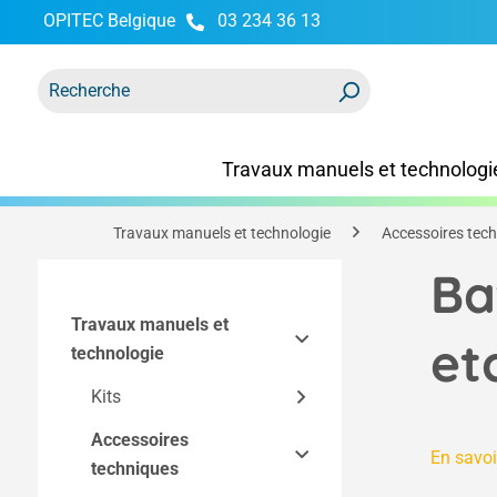
OPITEC Belgique
03 234 36 13
recherche
Passer à la navigation principale
Travaux manuels et technologi
Travaux manuels et technologie
Accessoires tec
Ba
Travaux manuels et
et
technologie
Kits
Accessoires
Kits Easy-Line
En savoi
techniques
Kits par technique