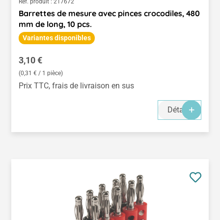
Réf. produit :
217672
Barrettes de mesure avec pinces crocodiles, 480
mm de long, 10 pcs.
Variantes disponibles
Prix régulier :
3,10 €
(0,31 € / 1 pièce)
Prix TTC, frais de livraison en sus
Détails