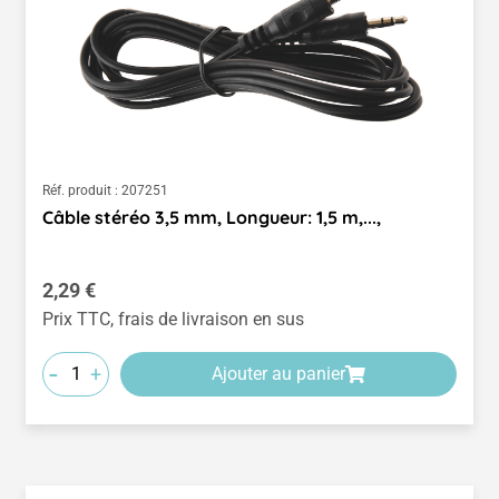
Réf. produit :
207251
Câble stéréo 3,5 mm, Longueur: 1,5 m,...,
Prix régulier :
2,29 €
Prix TTC, frais de livraison en sus
-
+
Ajouter au panier