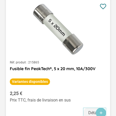
Réf. produit :
215865
Fusible fin PeakTech®, 5 x 20 mm, 10A/300V
Variantes disponibles
Prix régulier :
2,25 €
Prix TTC, frais de livraison en sus
Détails