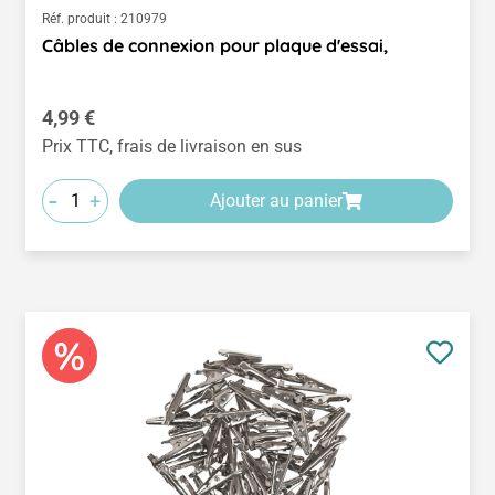
Réf. produit :
210979
Câbles de connexion pour plaque d'essai,
Prix régulier :
4,99 €
Prix TTC, frais de livraison en sus
-
+
Ajouter au panier