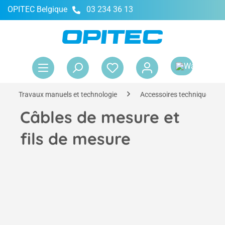
OPITEC Belgique
03 234 36 13
tenu principal
Le 
Travaux manuels et technologie
Accessoires techniques
Câbles de mesure et
fils de mesure