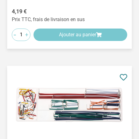
Prix régulier :
4,19 €
Prix TTC, frais de livraison en sus
-
+
Ajouter au panier