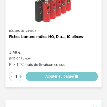
Réf. produit :
219022
Fiches banane mâles HO, Dia..., 10 pièces
Prix régulier :
3,49 €
(0,35 € / 1 pièce)
Prix TTC, frais de livraison en sus
-
+
Ajouter au panier