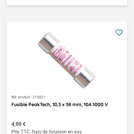
Réf. produit :
215821
Fusible PeakTech, 10,3 x 38 mm, 10A 1000 V
Prix régulier :
4,99 €
Prix TTC, frais de livraison en sus