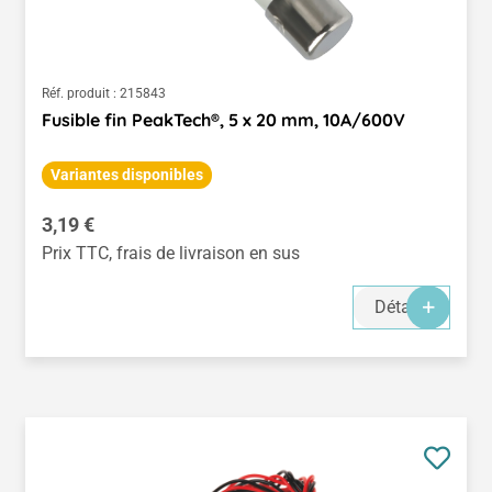
Réf. produit :
215843
Fusible fin PeakTech®, 5 x 20 mm, 10A/600V
Variantes disponibles
Prix régulier :
3,19 €
Prix TTC, frais de livraison en sus
Détails