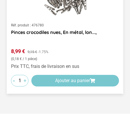
Réf. produit :
476780
Pinces crocodiles nues, En métal, lon...,
Prix de vente :
8,99 €
Prix régulier :
9,15 €
-1.75%
(0,18 € / 1 pièce)
Prix TTC, frais de livraison en sus
-
+
Ajouter au panier