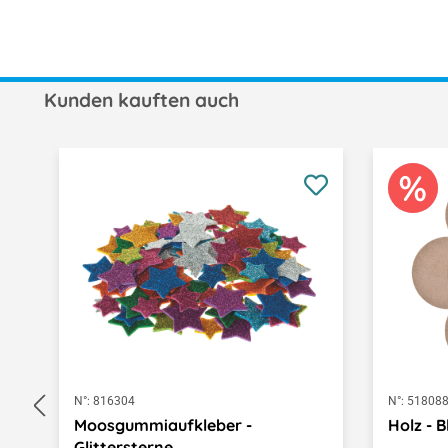
Kunden kauften auch
Produktgalerie überspringen
N°:
816304
N°:
51808
Moosgummiaufkleber -
Holz - B
Glittersterne