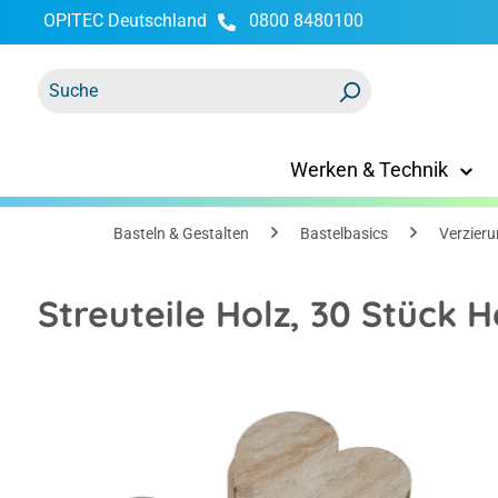
OPITEC Deutschland
0800 8480100
springen
Zur Hauptnavigation springen
Werken & Technik
Basteln & Gestalten
Bastelbasics
Verzieru
Streuteile Holz, 30 Stück 
Bildergalerie überspringen