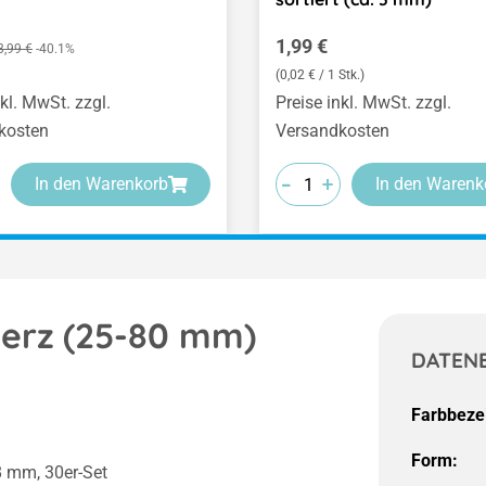
spreis:
Regulärer Preis:
Regulärer Preis:
1,99 €
3,99 €
-40.1%
(0,02 € / 1 Stk.)
nkl. MwSt. zzgl.
Preise inkl. MwSt. zzgl.
kosten
Versandkosten
-
-
-
+
+
+
In den Warenkorb
In den Warenk
 Herz (25-80 mm)
DATEN
Farbbeze
Form:
8 mm, 30er-Set