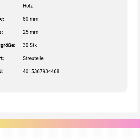
e:
80 mm
e:
25 mm
größe:
30 Stk
t:
N:
4015367934468