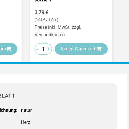
Regulärer Preis:
R
3,79 €
1
(0,04 € / 1 Stk.)
(0
Preise inkl. MwSt. zzgl.
Pr
Versandkosten
V
-
-
-
-
-
-
+
+
+
orb
In den Warenkorb
BLATT
ichnung:
Herz