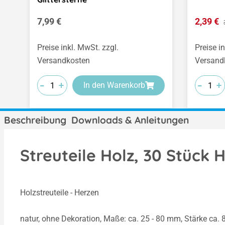
Regulärer Preis:
Verkauf
7,99 €
2,39 €
Preise inkl. MwSt. zzgl.
Preise i
Versandkosten
Versand
-
-
-
-
-
-
+
+
+
+
+
+
In den Warenkorb
Beschreibung
Downloads & Anleitungen
Streuteile Holz, 30 Stück
Holzstreuteile - Herzen
natur, ohne Dekoration, Maße: ca. 25 - 80 mm, Stärke ca. 