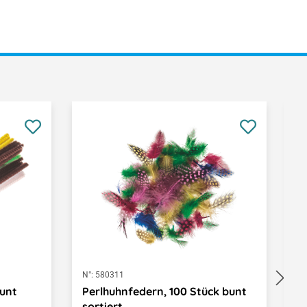
N°:
580311
N°
bunt
Perlhuhnfedern, 100 Stück bunt
H
sortiert
m