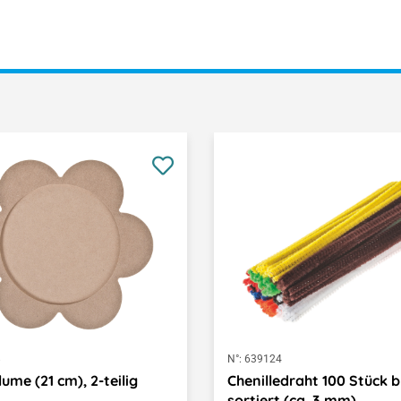
8
N°:
639124
lume (21 cm), 2-teilig
Chenilledraht 100 Stück 
sortiert (ca. 3 mm)