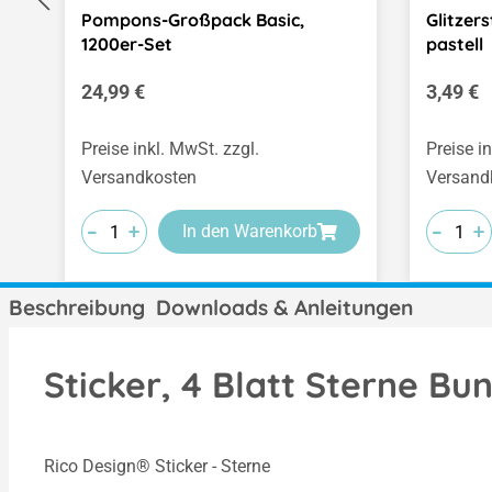
Pompons-Großpack Basic,
Glitzer
1200er-Set
pastell
Regulärer Preis:
Regulär
24,99 €
3,49 €
Preise inkl. MwSt. zzgl.
Preise i
Versandkosten
Versand
-
-
-
-
-
-
+
+
+
+
+
+
In den Warenkorb
Beschreibung
Downloads & Anleitungen
Sticker, 4 Blatt Sterne Bun
Rico Design® Sticker - Sterne