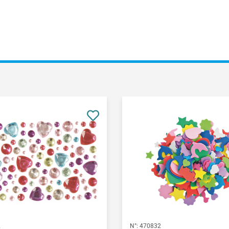
2
N°:
470832