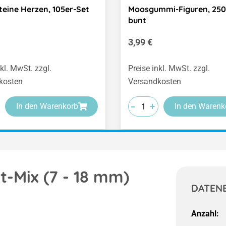
steine Herzen, 105er-Set
Moosgummi-Figuren, 250
bunt
er Preis:
Regulärer Preis:
3,99 €
nkl. MwSt. zzgl.
Preise inkl. MwSt. zzgl.
kosten
Versandkosten
-
-
-
+
+
+
In den Warenkorb
In den Warenk
t-Mix (7 - 18 mm)
DATEN
Anzahl: