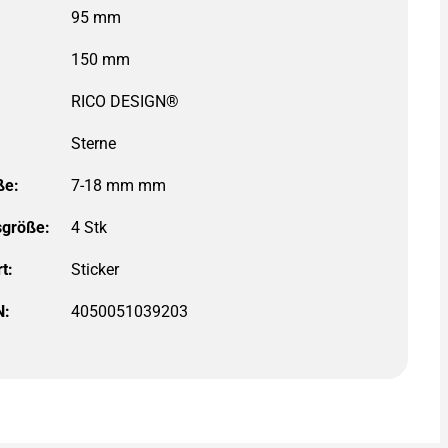
RICO DESIGN®
Sterne
ße:
größe:
t:
N:
4050051039203