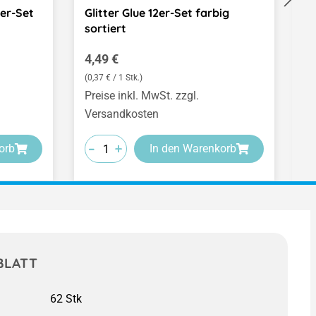
er-Set
Glitter Glue 12er-Set farbig
O
sortiert
Regulärer Preis:
R
4,49 €
2
(0,37 € / 1 Stk.)
(4
Preise inkl. MwSt. zzgl.
Pr
Versandkosten
V
-
-
-
+
+
+
orb
In den Warenkorb
BLATT