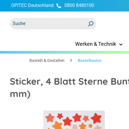
OPITEC Deutschland
0800 8480100
springen
Zur Hauptnavigation springen
Werken & Technik
Basteln & Gestalten
Bastelbasics
Sticker, 4 Blatt Sterne Bunt
mm)
Bildergalerie überspringen