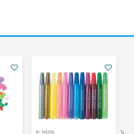
N°:
592550
N°