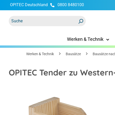
OPITEC Deutschland
0800 8480100
springen
Zur Hauptnavigation springen
Werken & Technik
Werken & Technik
Bausätze
Bausätze nac
OPITEC Tender zu Western
Bildergalerie überspringen