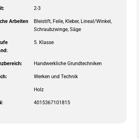
it:
2-3
iche Arbeiten
Bleistift, Feile, Kleber, Lineal/Winkel,
Schraubzwinge, Säge
tufe
5. Klasse
and:
zbereich:
Handwerkliche Grundtechniken
ich:
Werken und Technik
N:
4015367101815