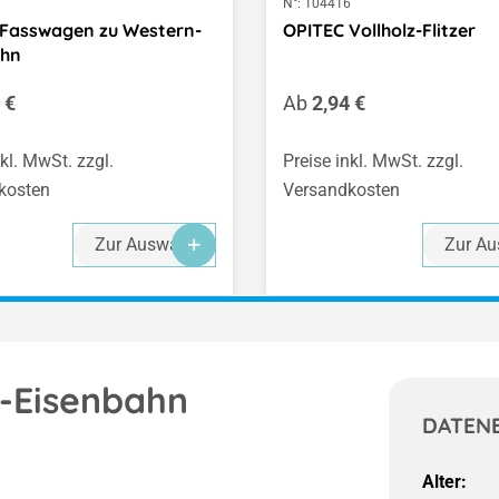
1
N°:
104416
 Fasswagen zu Western-
OPITEC Vollholz-Flitzer
ahn
er Preis:
Regulärer Preis:
 €
Ab
2,94 €
nkl. MwSt. zzgl.
Preise inkl. MwSt. zzgl.
kosten
Versandkosten
Zur Auswahl
Zur Au
-Eisenbahn
DATEN
Alter: