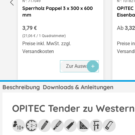
N°:
717049
N°:
10182
Sperrholz Pappel 3 x 300 x 600
OPITEC
mm
Eisenb
Regulärer Preis:
Regulär
3,79 €
Ab
3,32
(21,06 € / 1 Quadratmeter)
Preise inkl. MwSt. zzgl.
Preise i
Versandkosten
Versand
Zur Auswahl
Beschreibung
Downloads & Anleitungen
OPITEC Tender zu Western