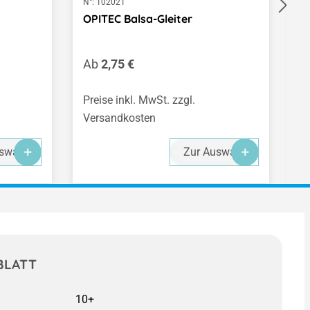
N°:
102021
N°
OPITEC Balsa-Gleiter
O
K
Regulärer Preis:
R
Ab
2,75 €
A
Preise inkl. MwSt. zzgl.
Pr
Versandkosten
V
swahl
Zur Auswahl
BLATT
10+