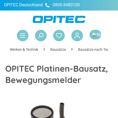
OPITEC Deutschland
0800 8480100
alt springen
War
Werken & Technik
Bausätze
Bausätze nach Technik
OPITEC Platinen-Bausatz,
Bewegungsmelder
Bildergalerie überspringen