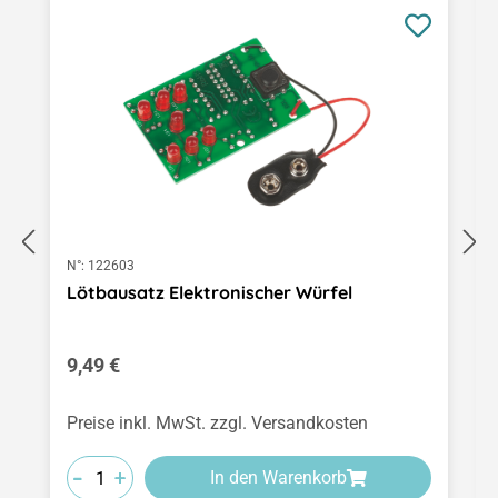
N°:
122603
Lötbausatz Elektronischer Würfel
Regulärer Preis:
9,49 €
Preise inkl. MwSt. zzgl. Versandkosten
-
-
-
+
+
+
In den Warenkorb