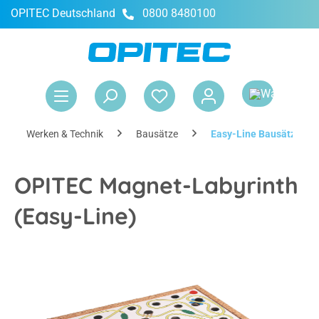
OPITEC Deutschland
0800 8480100
alt springen
War
Werken & Technik
Bausätze
Easy-Line Bausätze
OPITEC Magnet-Labyrinth
(Easy-Line)
Bildergalerie überspringen