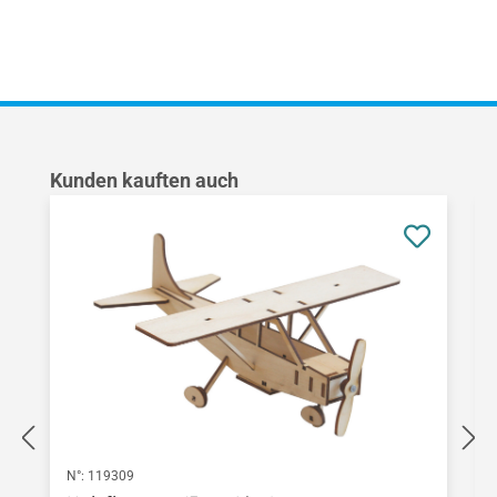
Produktgalerie überspringen
Kunden kauften auch
N°:
119309