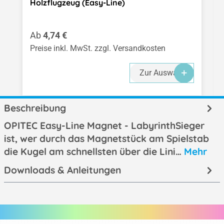
Holzflugzeug (Easy-Line)
Regulärer Preis:
Ab
4,74 €
Preise inkl. MwSt. zzgl. Versandkosten
Zur Auswahl
Beschreibung
OPITEC Easy-Line Magnet - LabyrinthSieger
ist, wer durch das Magnetstück am Spielstab
die Kugel am schnellsten über die Lini…
Mehr
Downloads & Anleitungen