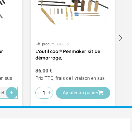
Réf. produit :
330835
Ré
ur
L'outil cool® Penmaker kit de
S
démarrage,
M
Prix régulier :
Pr
36,00 €
1
 en sus
Prix TTC, frais de livraison en sus
Pr
-
-
-
+
+
+
étails
Ajouter au panier