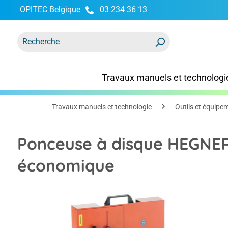
OPITEC Belgique
03 234 36 13
recherche
Passer à la navigation principale
Travaux manuels et technologi
Travaux manuels et technologie
Outils et équipe
Ponceuse à disque HEGNER
économique
Ignorer la galerie d'images