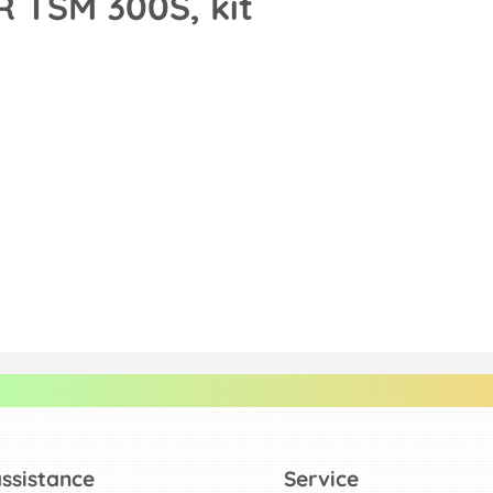
 TSM 300S, kit
assistance
Service