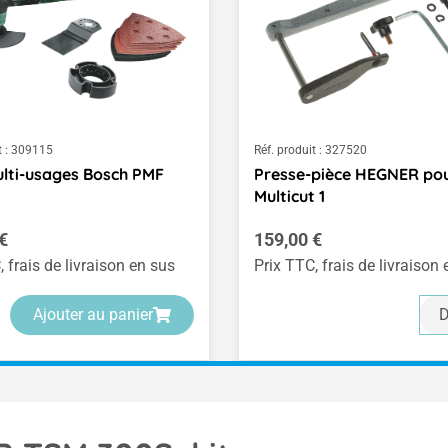
 :
309115
Réf. produit :
327520
ulti-usages Bosch PMF
Presse-pièce HEGNER po
Multicut 1
ulier :
Prix régulier :
€
159,00 €
, frais de livraison en sus
Prix TTC, frais de livraison
Ajouter au panier
D