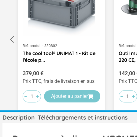
Réf. produit :
330802
Réf. produit
The cool tool® UNIMAT 1 - Kit de
Outil m
l'école p...
220 CE,
Prix régulier :
Prix rég
379,00 €
142,00 
Prix TTC, frais de livraison en sus
Prix TTC
-
-
-
-
-
-
+
+
+
+
+
+
Ajouter au panier
Description
Téléchargements et instructions