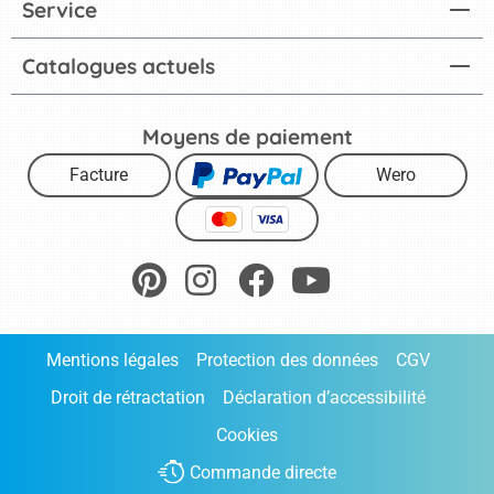
Service
Catalogues actuels
Moyens de paiement
Facture
Wero
Mentions légales
Protection des données
CGV
Droit de rétractation
Déclaration d’accessibilité
Cookies
Commande directe