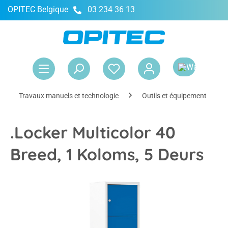
OPITEC Belgique
03 234 36 13
tenu principal
Le 
Travaux manuels et technologie
Outils et équipement
.Locker Multicolor 40
Breed, 1 Koloms, 5 Deurs
Ignorer la galerie d'images