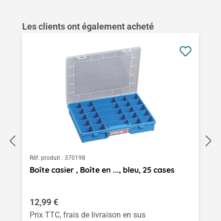
Ignorer la galerie de produits
Les clients ont également acheté
Réf. produit :
370198
Boîte casier , Boîte en ..., bleu, 25 cases
Prix régulier :
12,99 €
Prix TTC, frais de livraison en sus