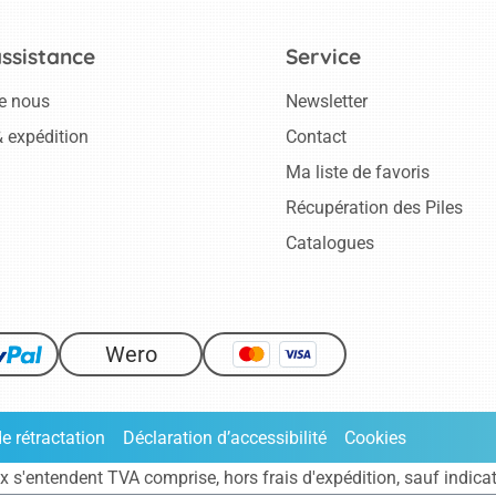
assistance
Service
e nous
Newsletter
 expédition
Contact
Ma liste de favoris
Récupération des Piles
Catalogues
Wero
de rétractation
Déclaration d’accessibilité
Cookies
ix s'entendent TVA comprise, hors frais
d'expédition
, sauf indica