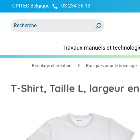
OPITEC Belgique
03 234 36 13
recherche
Passer à la navigation principale
Travaux manuels et technologi
Bricolage et création
Basiques pour le bricolage
T-Shirt, Taille L, largeur e
Ignorer la galerie d'images