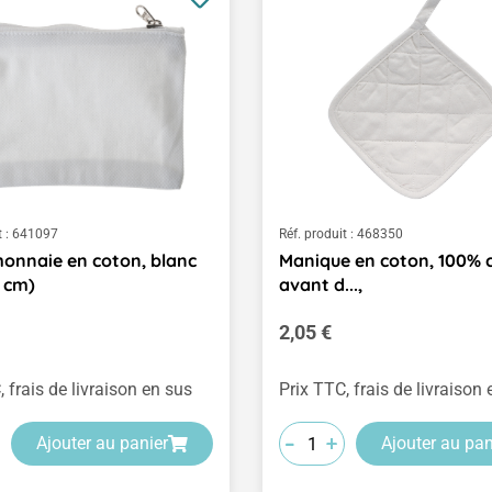
 :
641097
Réf. produit :
468350
onnaie en coton, blanc
Manique en coton, 100% 
9 cm)
avant d...,
ulier :
Prix régulier :
2,05 €
, frais de livraison en sus
Prix TTC, frais de livraison
-
-
-
+
+
+
Ajouter au panier
Ajouter au pan