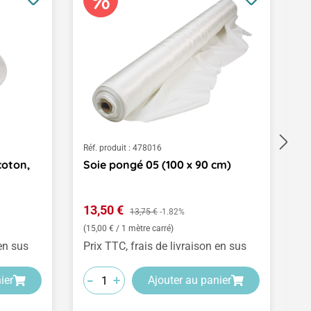
Réf. produit :
478016
Ré
coton,
Soie pongé 05 (100 x 90 cm)
T
Prix de vente :
Pr
13,50 €
Prix régulier :
2
13,75 €
-1.82%
(15,00 € / 1 mètre carré)
 en sus
Prix TTC, frais de livraison en sus
Pr
-
-
-
-
-
-
+
+
+
ier
Ajouter au panier