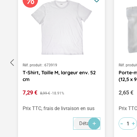
Réf. produit :
673919
Réf. produit
T-Shirt, Taille M, largeur env. 52
Porte-m
cm
(12,5 x 
Prix de vente :
Prix rég
7,29 €
Prix régulier :
2,65 €
8,99 €
-18.91%
Prix TTC, frais de livraison en sus
Prix TTC
-
-
-
+
+
+
Détails