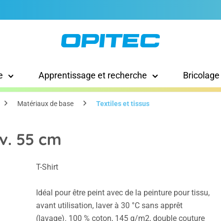
e
Apprentissage et recherche
Bricolage
Matériaux de base
Textiles et tissus
nv. 55 cm
T-Shirt
Idéal pour être peint avec de la peinture pour tissu,
avant utilisation, laver à 30 °C sans apprêt
(lavage). 100 % coton, 145 g/m2, double couture