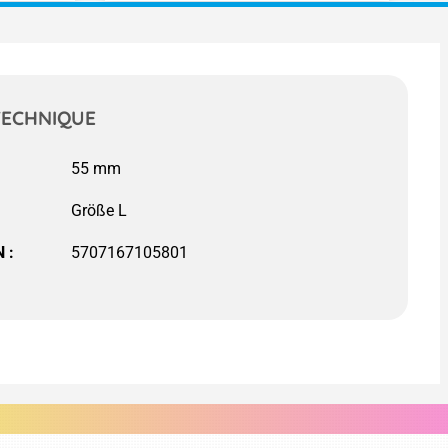
TECHNIQUE
Größe L
 :
5707167105801