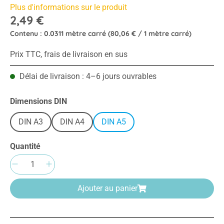
Plus d'informations sur le produit
2,49 €
Contenu :
0.0311 mètre carré
(80,06 € / 1 mètre carré)
Prix TTC, frais de livraison en sus
Délai de livraison : 4–6 jours ouvrables
Sélectionnez
Dimensions DIN
DIN A3
DIN A4
DIN A5
Quantité
Quantité de produit : Entrez la quantité sou
Ajouter au panier