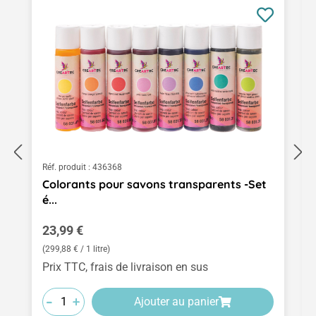
Réf. produit :
436368
Colorants pour savons transparents -Set
é...
Prix régulier :
23,99 €
(299,88 € / 1 litre)
Prix TTC, frais de livraison en sus
-
-
-
+
+
+
Ajouter au panier