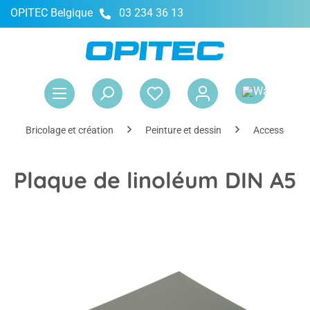
OPITEC Belgique
03 234 36 13
tenu principal
Le 
Bricolage et création
Peinture et dessin
Accessoires
Plaque de linoléum DIN A5
Ignorer la galerie d'images