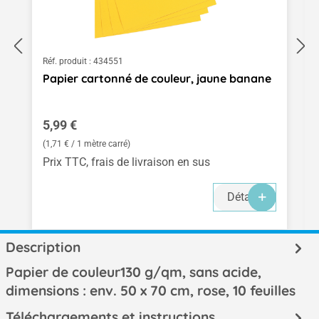
Réf. produit :
434551
Papier cartonné de couleur, jaune banane
Prix régulier :
5,99 €
(1,71 € / 1 mètre carré)
Prix TTC, frais de livraison en sus
Détails
Description
Papier de couleur130 g/qm, sans acide,
dimensions : env. 50 x 70 cm, rose, 10 feuilles
Téléchargements et instructions