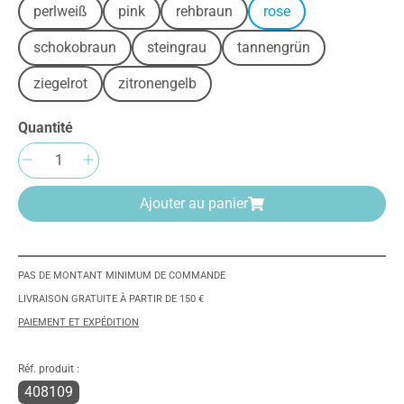
perlweiß
pink
rehbraun
rose
schokobraun
steingrau
tannengrün
ziegelrot
zitronengelb
Quantité
Quantité de produit : Entrez la quantité sou
Ajouter au panier
PAS DE MONTANT MINIMUM DE COMMANDE
LIVRAISON GRATUITE À PARTIR DE 150 €
PAIEMENT ET EXPÉDITION
Réf. produit :
408109