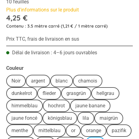
10 feuilles
Plus d'informations sur le produit
4,25 €
Contenu :
3.5 mètre carré
(1,21 € / 1 mètre carré)
Prix TTC, frais de livraison en sus
Délai de livraison : 4–6 jours ouvrables
Sélectionnez
Couleur
Noir
argent
blanc
chamois
dunkelrot
flieder
grasgrün
hellgrau
himmelblau
hochrot
jaune banane
jaune foncé
königsblau
lila
maigrün
menthe
mittelblau
or
orange
pazifik