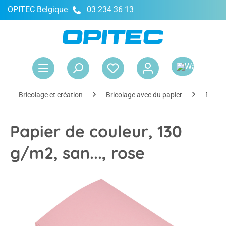
OPITEC Belgique
03 234 36 13
tenu principal
Le 
Bricolage et création
Bricolage avec du papier
Papier
Papier de couleur, 130
g/m2, san..., rose
Ignorer la galerie d'images