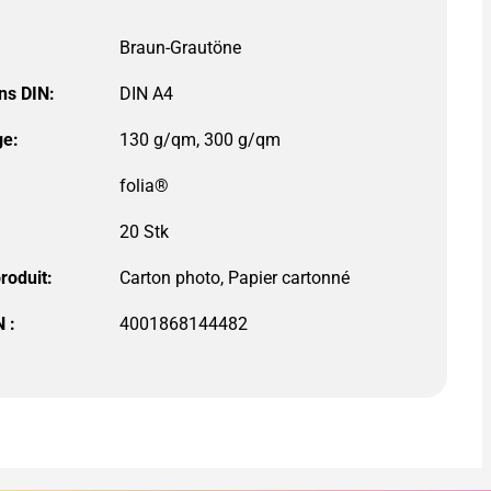
ns DIN:
DIN A4
e:
130 g/qm, 300 g/qm
folia®
roduit:
 :
4001868144482