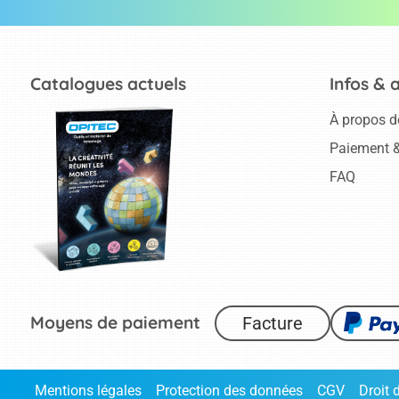
Catalogues actuels
Infos & 
À propos d
Paiement &
FAQ
Moyens de paiement
Facture
Mentions légales
Protection des données
CGV
Droit 