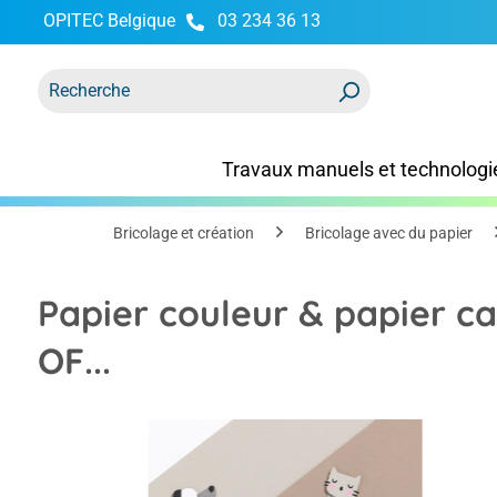
OPITEC Belgique
03 234 36 13
recherche
Passer à la navigation principale
Travaux manuels et technologi
Bricolage et création
Bricolage avec du papier
Papier couleur & papier 
OF...
Ignorer la galerie d'images