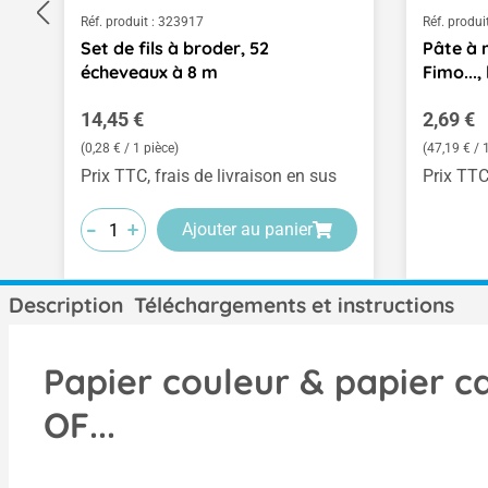
Réf. produit :
323917
Réf. produit
Set de fils à broder, 52
Pâte à 
écheveaux à 8 m
Fimo...,
Prix régulier :
Prix rég
14,45 €
2,69 €
(0,28 € / 1 pièce)
(47,19 € /
Prix TTC, frais de livraison en sus
Prix TTC
-
-
-
+
+
+
Ajouter au panier
Description
Téléchargements et instructions
Papier couleur & papier 
OF...