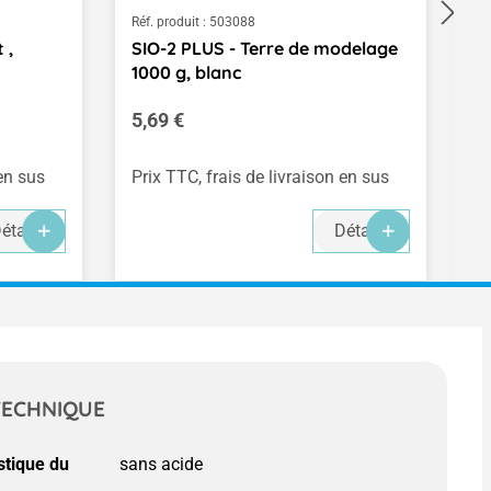
Réf. produit :
503088
Ré
 ,
SIO-2 PLUS - Terre de modelage
P
1000 g, blanc
F
Prix régulier :
Pr
5,69 €
2
(4
 en sus
Prix TTC, frais de livraison en sus
Pr
étails
Détails
TECHNIQUE
stique du