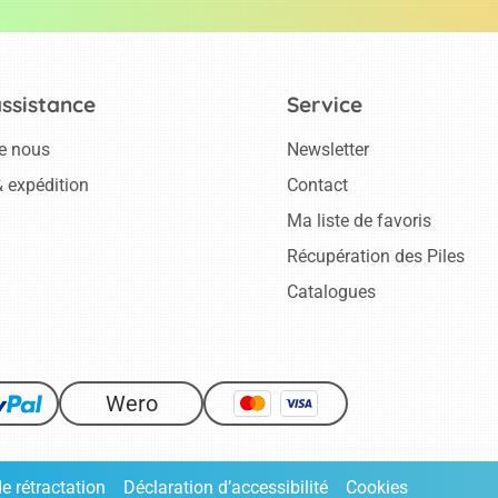
assistance
Service
e nous
Newsletter
 expédition
Contact
Ma liste de favoris
Récupération des Piles
Catalogues
Wero
de rétractation
Déclaration d’accessibilité
Cookies