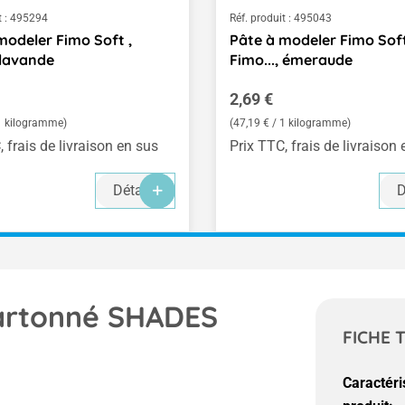
 :
495294
Réf. produit :
495043
modeler Fimo Soft ,
Pâte à modeler Fimo Soft
 lavande
Fimo..., émeraude
ulier :
Prix régulier :
2,69 €
 1 kilogramme)
(47,19 € / 1 kilogramme)
, frais de livraison en sus
Prix TTC, frais de livraison
Détails
D
cartonné SHADES
FICHE 
Caractéri