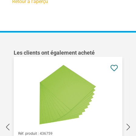
Retour à l'aperçu
Ignorer la galerie de produits
Les clients ont également acheté
Réf. produit :
436759