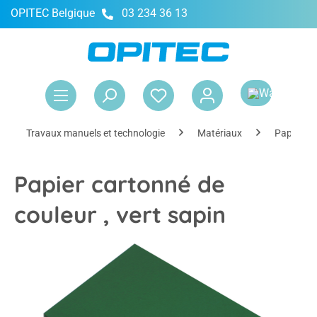
OPITEC Belgique
03 234 36 13
tenu principal
Le 
Travaux manuels et technologie
Matériaux
Papier et
Papier cartonné de
couleur , vert sapin
Ignorer la galerie d'images