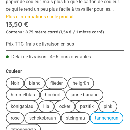
papier de couleur, mais plus fin que le carton de couleur,
ce qui le rend un peu plus facile à travailler pour les...
Plus d'informations sur le produit
13,50 €
Contenu :
8.75 mètre carré
(1,54 € / 1 mètre carré)
Prix TTC, frais de livraison en sus
Délai de livraison : 4–6 jours ouvrables
Sélectionnez
Couleur
Noir
blanc
flieder
hellgrün
himmelblau
hochrot
jaune banane
königsblau
lila
ocker
pazifik
pink
rose
schokobraun
steingrau
tannengrün
zitronengelb