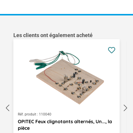
Ignorer la galerie de produits
Les clients ont également acheté
Réf. produit :
110040
OPITEC Feux clignotants alternés, Un..., la
pièce