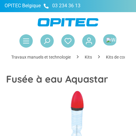
OPITEC Belgique
03 234 36 13
tenu principal
Le 
Travaux manuels et technologie
Kits
Kits de constru
Fusée à eau Aquastar
Ignorer la galerie d'images