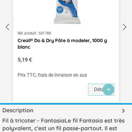
Réf. produit :
541788
Creall® Do & Dry Pâte à modeler, 1000 g
blanc
Prix régulier :
5,19 €
Prix TTC, frais de livraison en sus
Détails
Description
Fil à tricoter - FantasiaLe fil Fantasia est très
polyvalent, c'est un fil passe-partout. Il est