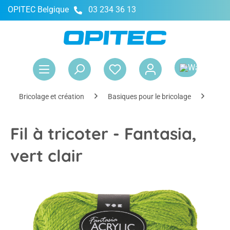
OPITEC Belgique
03 234 36 13
tenu principal
Le 
Bricolage et création
Basiques pour le bricolage
Déco
Fil à tricoter - Fantasia,
vert clair
Ignorer la galerie d'images