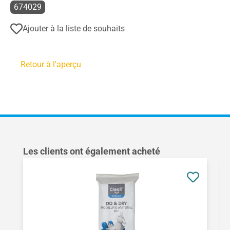
674029
Ajouter à la liste de souhaits
Retour à l'aperçu
Ignorer la galerie de produits
Les clients ont également acheté