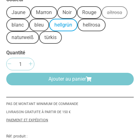
Jaune
Marron
Noir
Rouge
altrosa
(Cette option
blanc
bleu
hellgrün
hellrosa
naturweiß
türkis
Quantité
Quantité de produit : Entrez la quantité sou
Ajouter au panier
PAS DE MONTANT MINIMUM DE COMMANDE
LIVRAISON GRATUITE À PARTIR DE 150 €
PAIEMENT ET EXPÉDITION
Réf. produit :