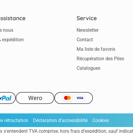
assistance
Service
e nous
Newsletter
 expédition
Contact
Ma liste de favoris
Récupération des Piles
Catalogues
Wero
de rétractation
Déclaration d’accessibilité
Cookies
ix s'entendent TVA comprise, hors frais
d'expédition
, sauf indica