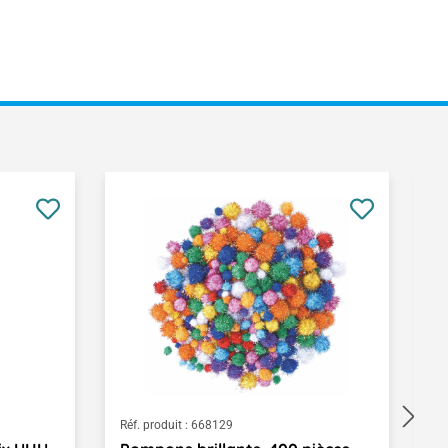
Réf. produit :
668129
Ré