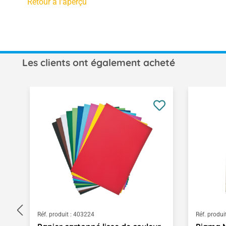
Retour à l'aperçu
Les clients ont également acheté
Ignorer la galerie de produits
Réf. produit :
403224
Réf. produit