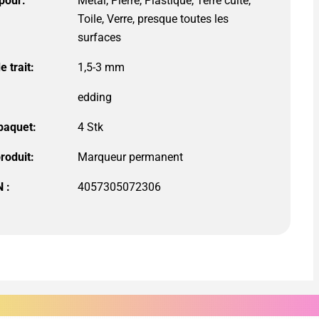
pour:
Métal, Pierre, Plastique, Terre cuite,
Toile, Verre, presque toutes les
surfaces
 trait:
1,5-3 mm
edding
 paquet:
roduit:
 :
4057305072306