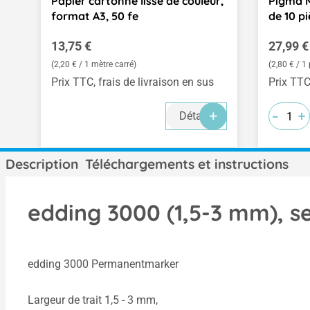
Papier cartonné lisse de couleur,
Pigma Mi
format A3, 50 fe
de 10 p
Prix régulier :
Prix rég
13,75 €
27,99 €
(2,20 € / 1 mètre carré)
(2,80 € / 1 
Prix TTC, frais de livraison en sus
Prix TTC
-
-
-
+
+
+
Détails
Description
Téléchargements et instructions
edding 3000 (1,5-3 mm), se
edding 3000 Permanentmarker
Largeur de trait 1,5 - 3 mm,