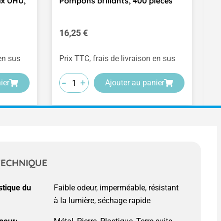
ix UHU,
Pompons brillants, 400 pièces
F
2
Prix régulier :
Pr
16,25 €
1
(0
 en sus
Prix TTC, frais de livraison en sus
Pr
-
-
-
-
-
-
+
+
+
ier
Ajouter au panier
TECHNIQUE
stique du
Faible odeur, imperméable, résistant
à la lumière, séchage rapide