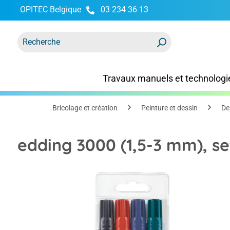
OPITEC Belgique
03 234 36 13
recherche
Passer à la navigation principale
Travaux manuels et technologi
Bricolage et création
Peinture et dessin
De
edding 3000 (1,5-3 mm), se
Ignorer la galerie d'images