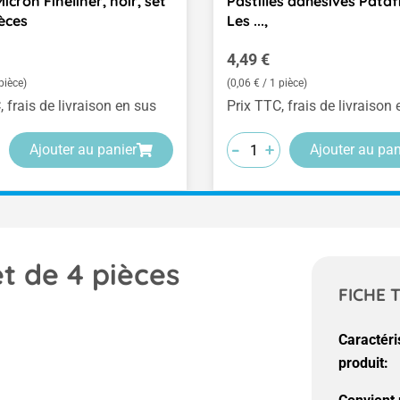
cron Fineliner, noir, set
Pastilles adhésives Pataf
ièces
Les ...,
ulier :
Prix régulier :
4,49 €
pièce)
(0,06 € / 1 pièce)
, frais de livraison en sus
Prix TTC, frais de livraison
-
-
-
+
+
+
Ajouter au panier
Ajouter au pan
t de 4 pièces
FICHE 
Caractéri
produit: