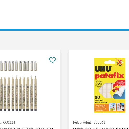
 :
660224
Réf. produit :
300568