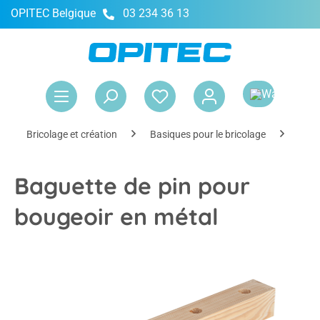
OPITEC Belgique
03 234 36 13
tenu principal
Le 
Bricolage et création
Basiques pour le bricolage
Maté
Baguette de pin pour
bougeoir en métal
Ignorer la galerie d'images