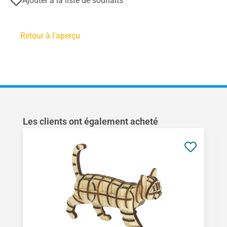
Ajouter à la liste de souhaits
Retour à l'aperçu
Ignorer la galerie de produits
Les clients ont également acheté