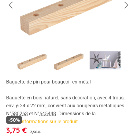
Baguette de pin pour bougeoir en métal
Baguette en bois naturel, sans décoration, avec 4 trous,
env. ø 24 x 22 mm, convient aux bougeoirs métalliques
N°
580263
et N°
645448
. Dimensions de la ...
-50%
Plus d'informations sur le produit
3,75 €
7,50 €