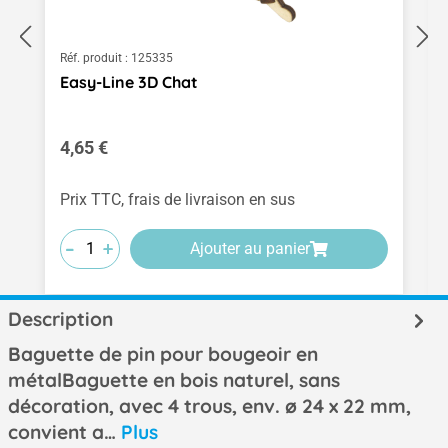
Réf. produit :
125335
Easy-Line 3D Chat
Prix régulier :
4,65 €
Prix TTC, frais de livraison en sus
-
-
-
+
+
+
Ajouter au panier
Description
Baguette de pin pour bougeoir en
métalBaguette en bois naturel, sans
décoration, avec 4 trous, env. ø 24 x 22 mm,
convient a…
Plus