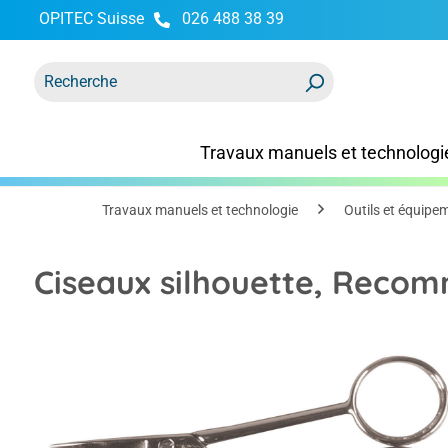
OPITEC Suisse
026 488 38 39
recherche
Passer à la navigation principale
Travaux manuels et technologi
Travaux manuels et technologie
Outils et équipe
Ciseaux silhouette, Recom
Ignorer la galerie d'images