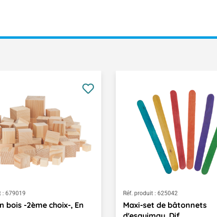
 :
679019
Réf. produit :
625042
n bois -2ème choix-, En
Maxi-set de bâtonnets
d'esquimau, Dif...,