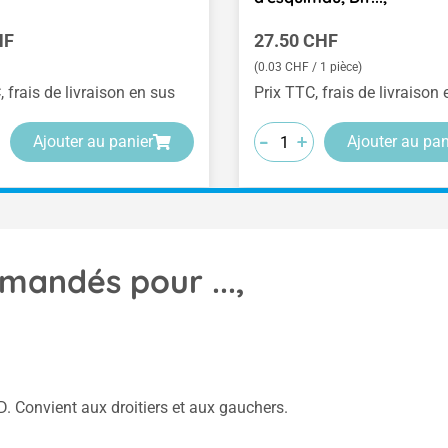
ulier :
Prix régulier :
HF
27.50 CHF
(0.03 CHF / 1 pièce)
, frais de livraison en sus
Prix TTC, frais de livraison
-
-
-
+
+
+
Ajouter au panier
Ajouter au pan
mandés pour ...,
. Convient aux droitiers et aux gauchers.