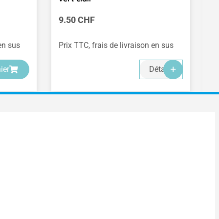
Prix régulier :
Pr
9.50 CHF
2
 en sus
Prix TTC, frais de livraison en sus
Pr
-
-
-
ier
Détails