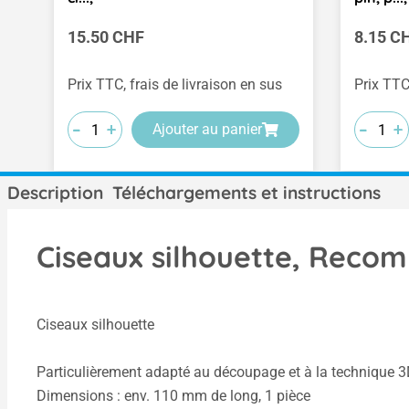
Prix régulier :
Prix rég
15.50 CHF
8.15 C
Prix TTC, frais de livraison en sus
Prix TTC
-
-
-
-
-
-
+
+
+
+
+
+
Ajouter au panier
Description
Téléchargements et instructions
Ciseaux silhouette, Recom
Ciseaux silhouette
Particulièrement adapté au découpage et à la technique 3D
Dimensions : env. 110 mm de long, 1 pièce