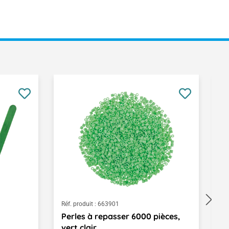
Réf. produit :
663901
Ré
Perles à repasser 6000 pièces,
P
vert clair
Av