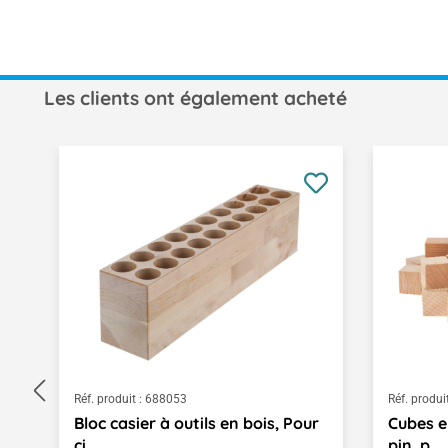
Les clients ont également acheté
Ignorer la galerie de produits
Réf. produit :
688053
Réf. produit
Bloc casier à outils en bois, Pour
Cubes e
ci...,
pin, p...,