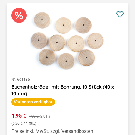
N°:
601135
Buchenholzräder mit Bohrung, 10 Stück (40 x
10mm)
Varianten verfügbar
Verkaufspreis:
1,95 €
Regulärer Preis:
1,99 €
-2.01%
(0,20 € / 1 Stk.)
Preise inkl. MwSt. zzgl. Versandkosten