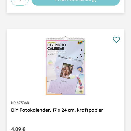
N°:
675368
DIY Fotokalender, 17 x 24 cm, kraftpapier
Regulärer Preis:
4,09 €