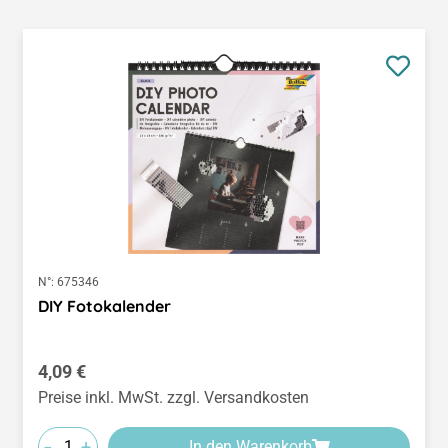
N°:
675346
DIY Fotokalender
Regulärer Preis:
4,09 €
Preise inkl. MwSt. zzgl. Versandkosten
-
+
In den Warenkorb