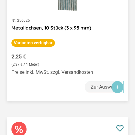
N°:
256025
Metallachsen, 10 Stück (3 x 95 mm)
Varianten verfügbar
Regulärer Preis:
2,25 €
(2,37 € / 1 Meter)
Preise inkl. MwSt. zzgl. Versandkosten
Zur Auswahl