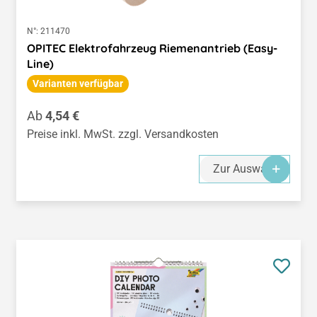
N°:
211470
OPITEC Elektrofahrzeug Riemenantrieb (Easy-
Line)
Varianten verfügbar
Regulärer Preis:
Ab
4,54 €
Preise inkl. MwSt. zzgl. Versandkosten
Zur Auswahl