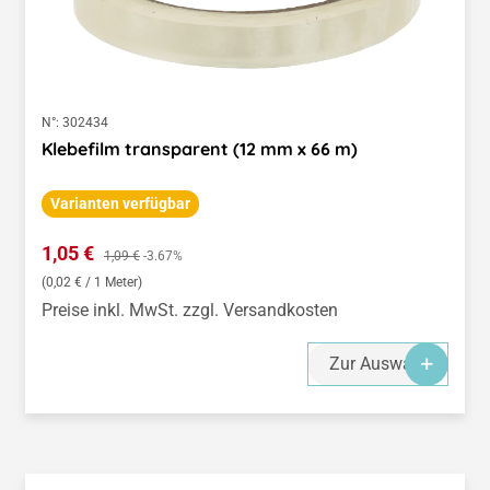
N°:
302434
Klebefilm transparent (12 mm x 66 m)
Varianten verfügbar
Verkaufspreis:
1,05 €
Regulärer Preis:
1,09 €
-3.67%
(0,02 € / 1 Meter)
Preise inkl. MwSt. zzgl. Versandkosten
Zur Auswahl