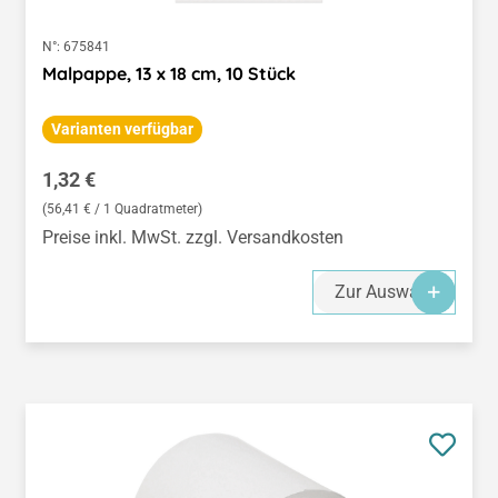
N°:
675841
Malpappe, 13 x 18 cm, 10 Stück
Varianten verfügbar
Regulärer Preis:
1,32 €
(56,41 € / 1 Quadratmeter)
Preise inkl. MwSt. zzgl. Versandkosten
Zur Auswahl