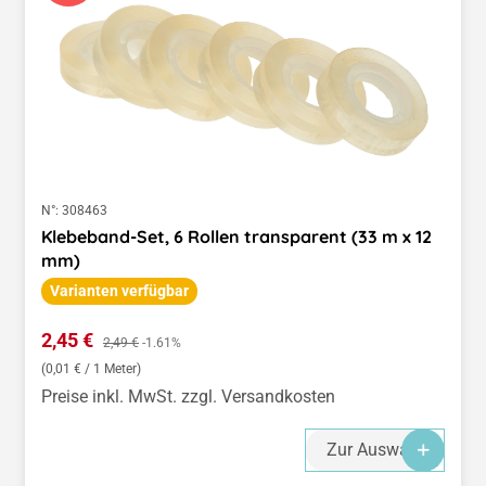
N°:
308463
Klebeband-Set, 6 Rollen transparent (33 m x 12
mm)
Varianten verfügbar
Verkaufspreis:
2,45 €
Regulärer Preis:
2,49 €
-1.61%
(0,01 € / 1 Meter)
Preise inkl. MwSt. zzgl. Versandkosten
Zur Auswahl