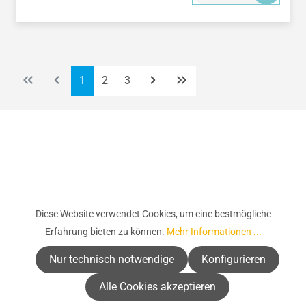
Seite
Seite
Seite
1
2
3
Diese Website verwendet Cookies, um eine bestmögliche
Erfahrung bieten zu können.
Mehr Informationen ...
Nur technisch notwendige
Konfigurieren
Service-Hotline
Alle Cookies akzeptieren