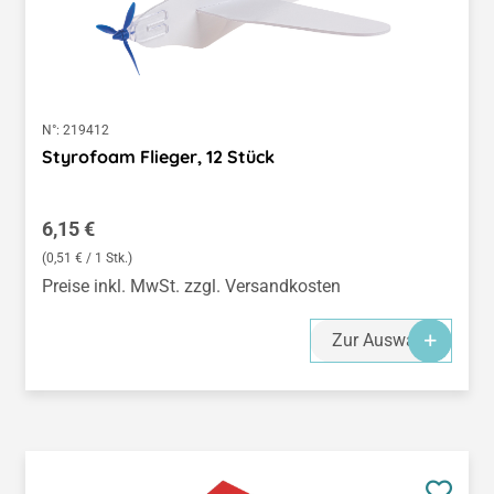
N°:
219412
Styrofoam Flieger, 12 Stück
Regulärer Preis:
6,15 €
(0,51 € / 1 Stk.)
Preise inkl. MwSt. zzgl. Versandkosten
Zur Auswahl