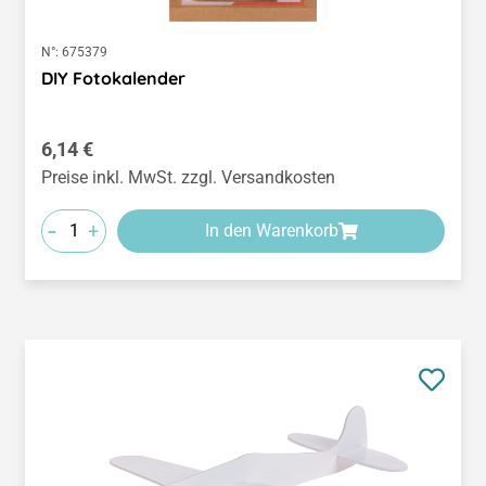
N°:
675379
DIY Fotokalender
Regulärer Preis:
6,14 €
Preise inkl. MwSt. zzgl. Versandkosten
-
+
In den Warenkorb