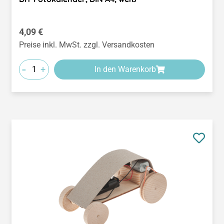
Regulärer Preis:
4,09 €
Preise inkl. MwSt. zzgl. Versandkosten
-
+
In den Warenkorb