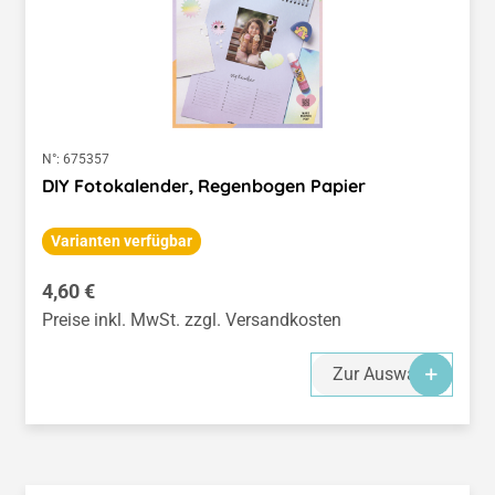
N°:
675357
DIY Fotokalender, Regenbogen Papier
Varianten verfügbar
Regulärer Preis:
4,60 €
Preise inkl. MwSt. zzgl. Versandkosten
Zur Auswahl