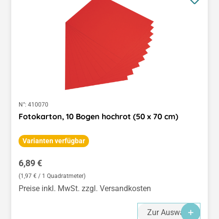
N°:
410070
Fotokarton, 10 Bogen hochrot (50 x 70 cm)
Varianten verfügbar
Regulärer Preis:
6,89 €
(1,97 € / 1 Quadratmeter)
Preise inkl. MwSt. zzgl. Versandkosten
Zur Auswahl