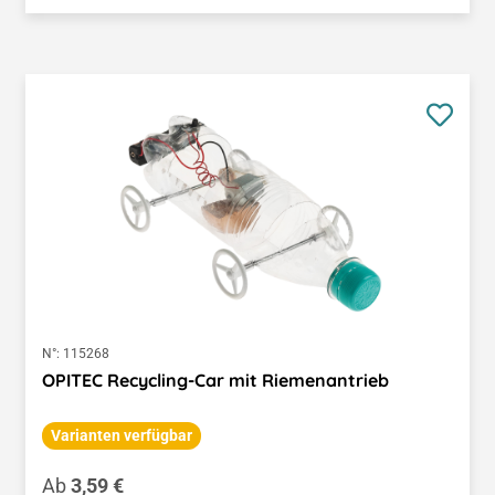
N°:
115268
OPITEC Recycling-Car mit Riemenantrieb
Varianten verfügbar
Regulärer Preis:
Ab
3,59 €