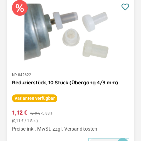
N°:
842622
Reduzierstück, 10 Stück (Übergang 4/3 mm)
Varianten verfügbar
Verkaufspreis:
1,12 €
Regulärer Preis:
1,19 €
-5.88%
(0,11 € / 1 Stk.)
Preise inkl. MwSt. zzgl. Versandkosten