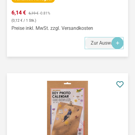
Verkaufspreis:
6,14 €
Regulärer Preis:
6,19 €
-0.81%
(0,12 € / 1 Stk.)
Preise inkl. MwSt. zzgl. Versandkosten
Zur Auswahl