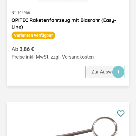
N°:
104966
OPITEC Raketenfahrzeug mit Blasrohr (Easy-
Line)
Varianten verfügbar
Regulärer Preis:
Ab
3,86 €
Preise inkl. MwSt. zzgl. Versandkosten
Zur Auswahl