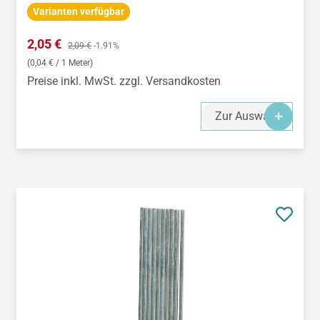
Varianten verfügbar
Verkaufspreis:
2,05 €
Regulärer Preis:
2,09 €
-1.91%
(0,04 € / 1 Meter)
Preise inkl. MwSt. zzgl. Versandkosten
Zur Auswahl