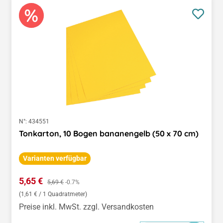
N°:
434551
Tonkarton, 10 Bogen bananengelb (50 x 70 cm)
Varianten verfügbar
Verkaufspreis:
5,65 €
Regulärer Preis:
5,69 €
-0.7%
(1,61 € / 1 Quadratmeter)
Preise inkl. MwSt. zzgl. Versandkosten