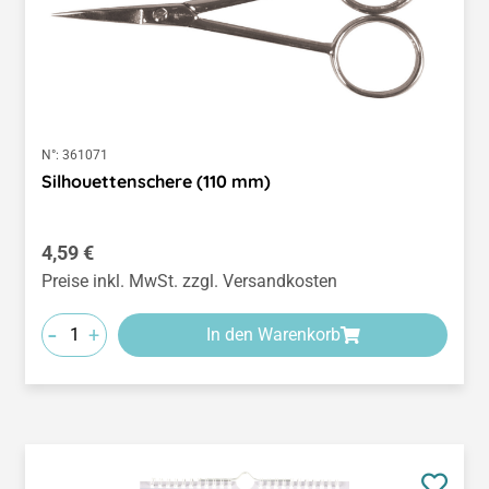
N°:
361071
Silhouettenschere (110 mm)
Regulärer Preis:
4,59 €
Preise inkl. MwSt. zzgl. Versandkosten
-
+
In den Warenkorb