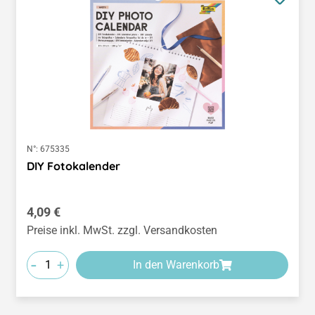
N°:
675335
DIY Fotokalender
Regulärer Preis:
4,09 €
Preise inkl. MwSt. zzgl. Versandkosten
-
+
In den Warenkorb