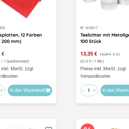
420
N°:
418311
platten, 12 Farben
Teelichter mit Metall
x 200 mm)
100 Stück
ärer Preis:
Verkaufspreis:
 €
13,35 €
Regulärer Preis:
13,39 €
-0.3%
€ / 1 Quadratmeter)
(0,13 € / 1 Stk.)
 inkl. MwSt. zzgl.
Preise inkl. MwSt. zzgl.
ndkosten
Versandkosten
-
+
+
In den Warenkorb
In den Waren