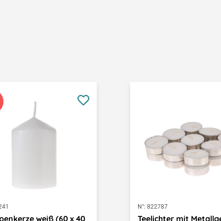
241
N°:
822787
enkerze weiß (60 x 40
Teelichter mit Metall