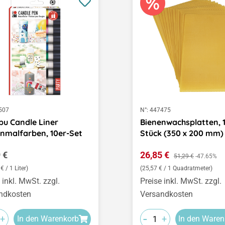
507
N°:
447475
u Candle Liner
Bienenwachsplatten, 
nmalfarben, 10er-Set
Stück (350 x 200 mm)
ärer Preis:
Verkaufspreis:
 €
26,85 €
Regulärer Preis:
51,29 €
-47.65%
€ / 1 Liter)
(25,57 € / 1 Quadratmeter)
 inkl. MwSt. zzgl.
Preise inkl. MwSt. zzgl.
ndkosten
Versandkosten
-
+
+
In den Warenkorb
In den Waren