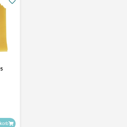
15
korb