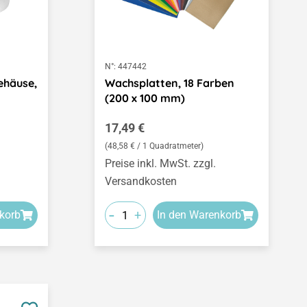
N°:
447442
gehäuse,
Wachsplatten, 18 Farben
(200 x 100 mm)
Regulärer Preis:
17,49 €
(48,58 € / 1 Quadratmeter)
Preise inkl. MwSt. zzgl.
Versandkosten
-
+
korb
In den Warenkorb