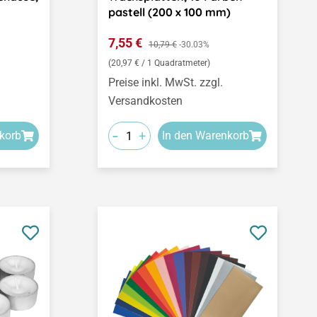
pastell (200 x 100 mm)
Verkaufspreis:
7,55 €
Regulärer Preis:
10,79 €
-30.03%
(20,97 € / 1 Quadratmeter)
Preise inkl. MwSt. zzgl.
Versandkosten
-
+
korb
In den Warenkorb