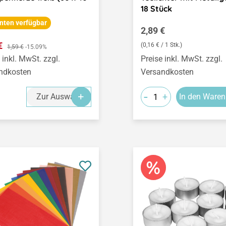
18 Stück
nten verfügbar
Regulärer Preis:
2,89 €
ufspreis:
 €
Regulärer Preis:
(0,16 € / 1 Stk.)
1,59 €
-15.09%
 inkl. MwSt. zzgl.
Preise inkl. MwSt. zzgl.
ndkosten
Versandkosten
-
+
Zur Auswahl
In den Waren