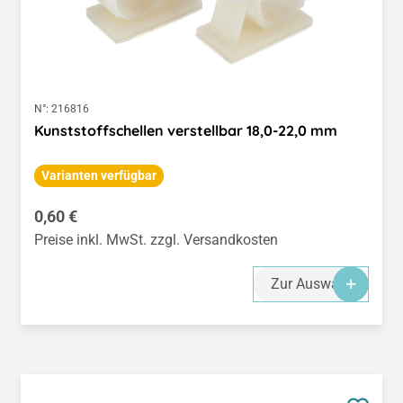
N°:
216816
Kunststoffschellen verstellbar 18,0-22,0 mm
Varianten verfügbar
Regulärer Preis:
0,60 €
Preise inkl. MwSt. zzgl. Versandkosten
Zur Auswahl