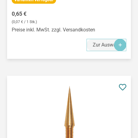
Regulärer Preis:
0,65 €
(0,07 € / 1 Stk.)
Preise inkl. MwSt. zzgl. Versandkosten
Zur Auswahl