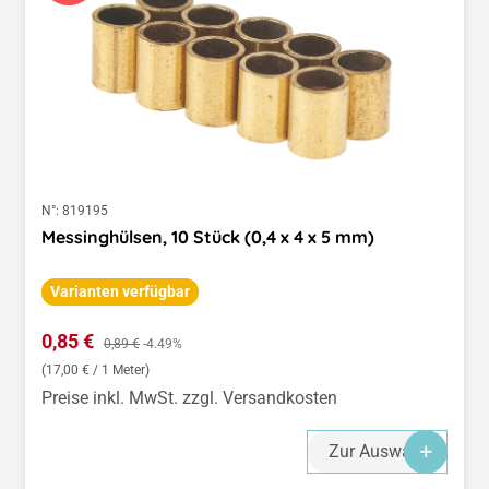
N°:
819195
Messinghülsen, 10 Stück (0,4 x 4 x 5 mm)
Varianten verfügbar
Verkaufspreis:
0,85 €
Regulärer Preis:
0,89 €
-4.49%
(17,00 € / 1 Meter)
Preise inkl. MwSt. zzgl. Versandkosten
Zur Auswahl