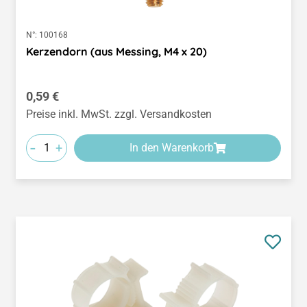
N°:
100168
Kerzendorn (aus Messing, M4 x 20)
Regulärer Preis:
0,59 €
Preise inkl. MwSt. zzgl. Versandkosten
-
+
In den Warenkorb