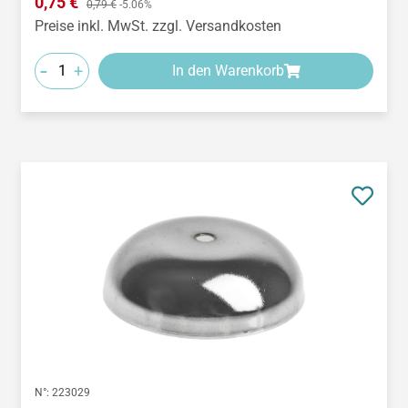
Verkaufspreis:
0,75 €
0,79 €
-5.06%
Preise inkl. MwSt. zzgl. Versandkosten
-
+
In den Warenkorb
N°:
223029