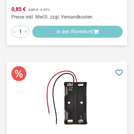
Verkaufspreis:
0,85 €
Regulärer Preis:
0,89 €
-4.49%
Preise inkl. MwSt. zzgl. Versandkosten
-
+
In den Warenkorb