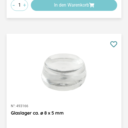
-
+
In den Warenkorb
N°:
493166
Glaslager ca. ø 8 x 5 mm