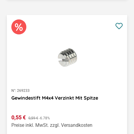
N°:
269233
Gewindestift M4x4 Verzinkt Mit Spitze
Verkaufspreis:
0,55 €
Regulärer Preis:
0,59 €
-6.78%
Preise inkl. MwSt. zzgl. Versandkosten