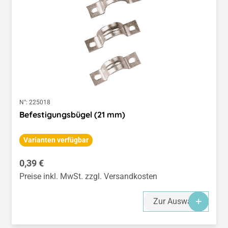
N°:
225018
Befestigungsbügel (21 mm)
Varianten verfügbar
Regulärer Preis:
0,39 €
Preise inkl. MwSt. zzgl. Versandkosten
Zur Auswahl