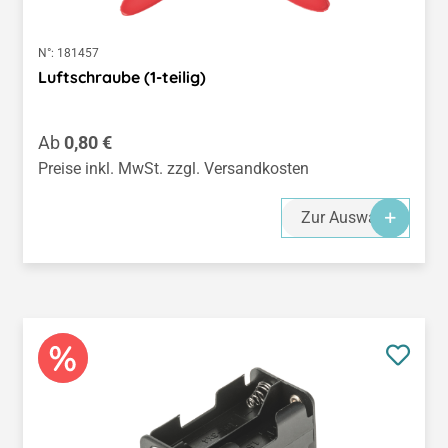
N°:
181457
Luftschraube (1-teilig)
Regulärer Preis:
Ab
0,80 €
Preise inkl. MwSt. zzgl. Versandkosten
Zur Auswahl