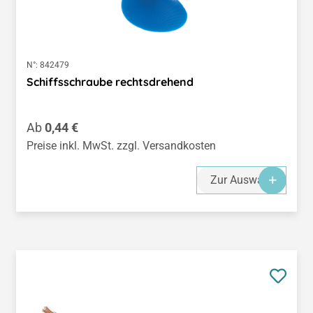
N°:
842479
Schiffsschraube rechtsdrehend
Regulärer Preis:
Ab
0,44 €
Preise inkl. MwSt. zzgl. Versandkosten
Zur Auswahl