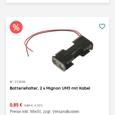
N°:
213656
Batteriehalter, 2 x Mignon UM3 mit Kabel
Verkaufspreis:
0,85 €
Regulärer Preis:
0,89 €
-4.49%
Preise inkl. MwSt. zzgl. Versandkosten