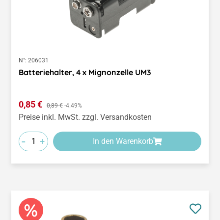
N°:
206031
Batteriehalter, 4 x Mignonzelle UM3
Verkaufspreis:
0,85 €
Regulärer Preis:
0,89 €
-4.49%
Preise inkl. MwSt. zzgl. Versandkosten
-
+
In den Warenkorb