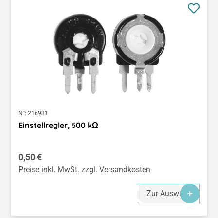
N°:
216931
Einstellregler, 500 kΩ
Regulärer Preis:
0,50 €
Preise inkl. MwSt. zzgl. Versandkosten
Zur Auswahl