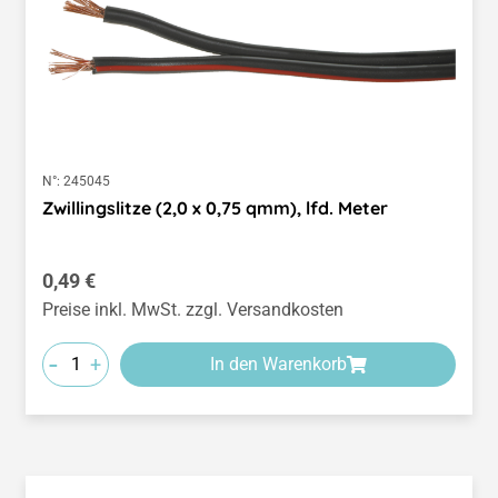
N°:
245045
Zwillingslitze (2,0 x 0,75 qmm), lfd. Meter
Regulärer Preis:
0,49 €
Preise inkl. MwSt. zzgl. Versandkosten
-
+
In den Warenkorb