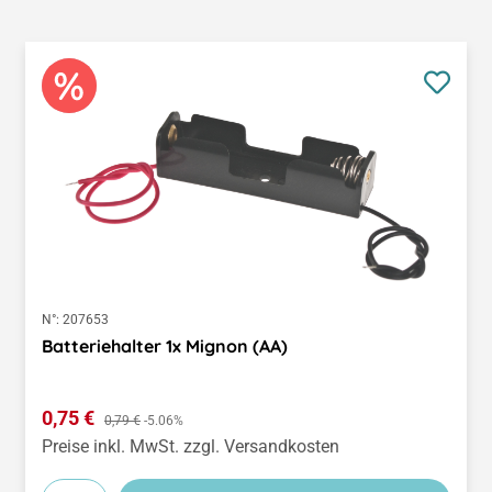
N°:
207653
Batteriehalter 1x Mignon (AA)
Verkaufspreis:
0,75 €
Regulärer Preis:
0,79 €
-5.06%
Preise inkl. MwSt. zzgl. Versandkosten