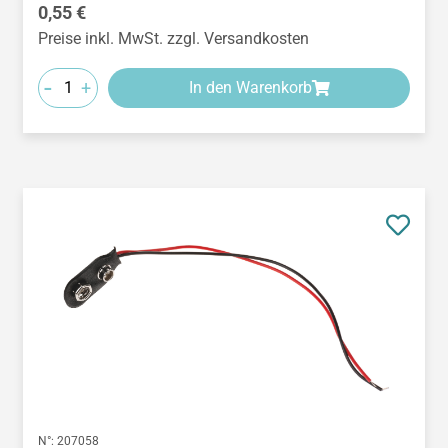
Regulärer Preis:
0,55 €
Preise inkl. MwSt. zzgl. Versandkosten
-
+
In den Warenkorb
N°:
207058