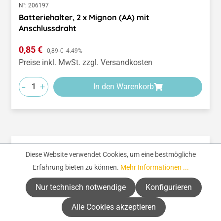
N°:
206197
Batteriehalter, 2 x Mignon (AA) mit
Anschlussdraht
Verkaufspreis:
0,85 €
Regulärer Preis:
0,89 €
-4.49%
Preise inkl. MwSt. zzgl. Versandkosten
-
+
In den Warenkorb
Diese Website verwendet Cookies, um eine bestmögliche
Erfahrung bieten zu können.
Mehr Informationen ...
Nur technisch notwendige
Konfigurieren
Alle Cookies akzeptieren