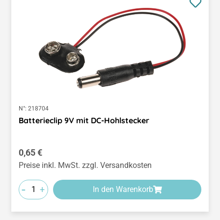
N°:
218704
Batterieclip 9V mit DC-Hohlstecker
Regulärer Preis:
0,65 €
Preise inkl. MwSt. zzgl. Versandkosten
-
+
In den Warenkorb