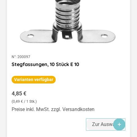
N°:
200097
Stegfassungen, 10 Stück E 10
Varianten verfügbar
Regulärer Preis:
4,85 €
(0,49 € / 1 Stk.)
Preise inkl. MwSt. zzgl. Versandkosten
Zur Auswahl