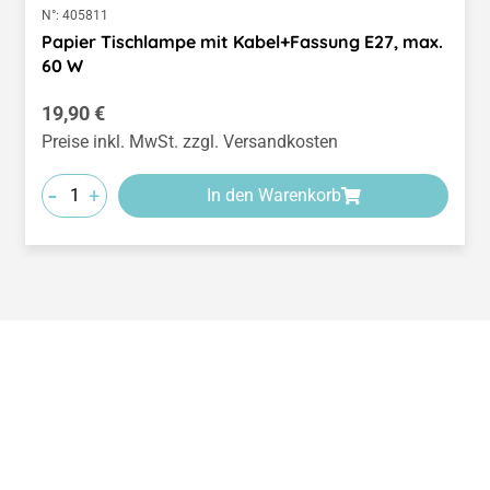
N°:
405811
Papier Tischlampe mit Kabel+Fassung E27, max.
60 W
Regulärer Preis:
19,90 €
Preise inkl. MwSt. zzgl. Versandkosten
-
+
In den Warenkorb