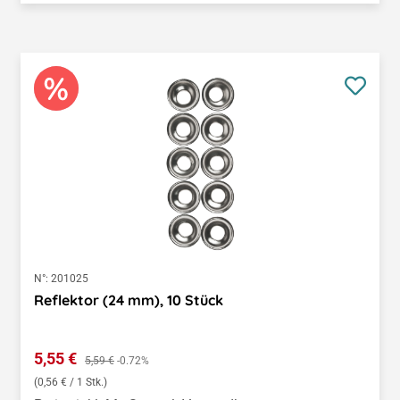
N°:
201025
Reflektor (24 mm), 10 Stück
Verkaufspreis:
5,55 €
Regulärer Preis:
5,59 €
-0.72%
(0,56 € / 1 Stk.)