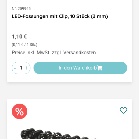
N°:
209965
LED-Fassungen mit Clip, 10 Stück (3 mm)
Regulärer Preis:
1,10 €
(0,11 € / 1 Stk.)
Preise inkl. MwSt. zzgl. Versandkosten
-
+
In den Warenkorb