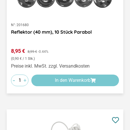
N°:
201680
Reflektor (40 mm), 10 Stück Parabol
Verkaufspreis:
8,95 €
Regulärer Preis:
8,99 €
-0.44%
(0,90 € / 1 Stk.)
Preise inkl. MwSt. zzgl. Versandkosten
-
+
In den Warenkorb