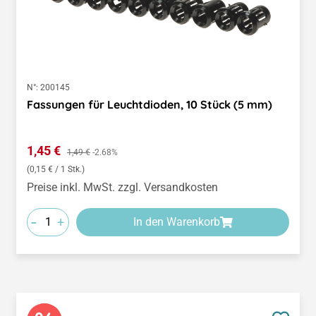
N°:
200145
Fassungen für Leuchtdioden, 10 Stück (5 mm)
Verkaufspreis:
1,45 €
Regulärer Preis:
1,49 €
-2.68%
(0,15 € / 1 Stk.)
Preise inkl. MwSt. zzgl. Versandkosten
-
+
In den Warenkorb