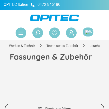
OPITEC Italien
0472 846180
alt springen
War
Werken & Technik
Technisches Zubehör
Leuchtmittel
Fassungen & Zubehör
Produkte filtern