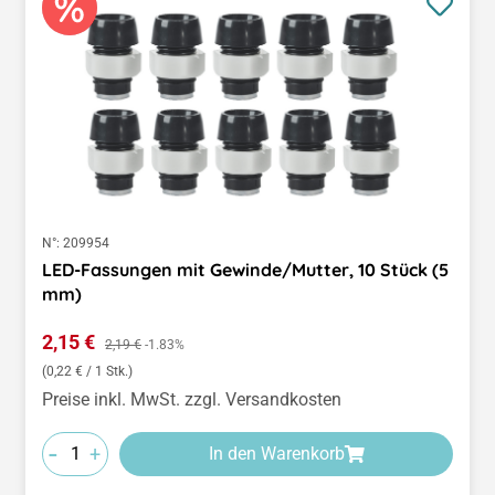
N°:
209954
LED-Fassungen mit Gewinde/Mutter, 10 Stück (5
mm)
Verkaufspreis:
2,15 €
Regulärer Preis:
2,19 €
-1.83%
(0,22 € / 1 Stk.)
Preise inkl. MwSt. zzgl. Versandkosten
-
+
In den Warenkorb