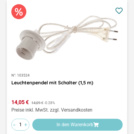
N°:
103524
Leuchtenpendel mit Schalter (1,5 m)
Verkaufspreis:
14,05 €
Regulärer Preis:
14,09 €
-0.28%
Preise inkl. MwSt. zzgl. Versandkosten
-
+
In den Warenkorb