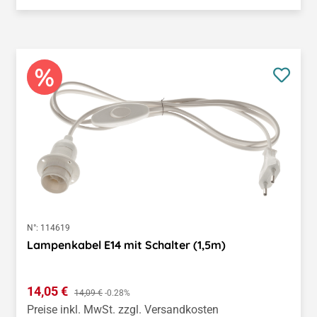
N°:
114619
Lampenkabel E14 mit Schalter (1,5m)
Verkaufspreis:
14,05 €
Regulärer Preis:
14,09 €
-0.28%
Preise inkl. MwSt. zzgl. Versandkosten