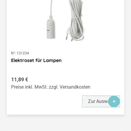
N°:
131234
Elektroset für Lampen
Regulärer Preis:
11,89 €
Preise inkl. MwSt. zzgl. Versandkosten
Zur Auswahl