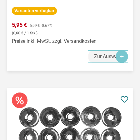
Varianten verfügbar
Verkaufspreis:
5,95 €
Regulärer Preis:
5,99 €
-0.67%
(0,60 € / 1 Stk.)
Preise inkl. MwSt. zzgl. Versandkosten
Zur Auswahl