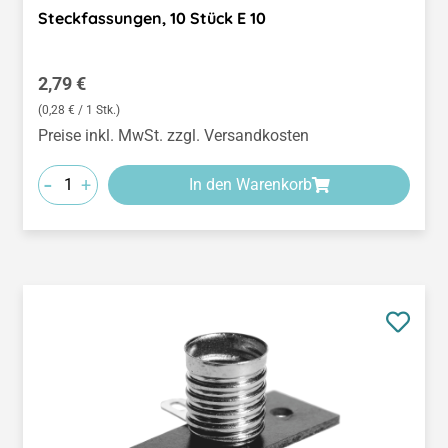
Steckfassungen, 10 Stück E 10
Regulärer Preis:
2,79 €
(0,28 € / 1 Stk.)
Preise inkl. MwSt. zzgl. Versandkosten
-
+
In den Warenkorb