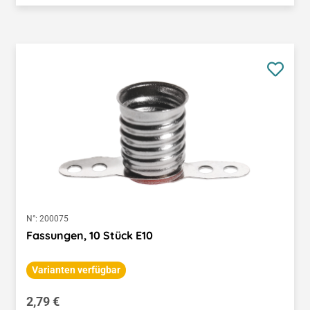
N°:
200075
Fassungen, 10 Stück E10
Varianten verfügbar
Regulärer Preis:
2,79 €