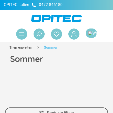
OPITEC Italien
0472 846180
alt springen
War
Themenwelten
Sommer
Sommer
Produkte filtern