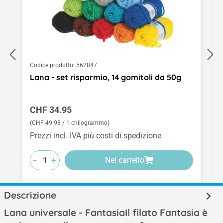
Codice prodotto:
562847
Lana - set risparmio, 14 gomitoli da 50g
Prezzo normale:
CHF 34.95
(CHF 49.93 / 1 chilogrammo)
Prezzi incl. IVA più costi di spedizione
-
-
-
+
+
+
Nel carrello
Descrizione
Lana universale - FantasiaIl filato Fantasia è