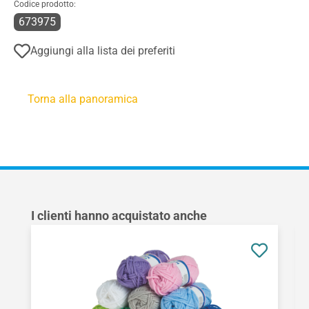
Codice prodotto:
673975
Aggiungi alla lista dei preferiti
Torna alla panoramica
Salta la galleria dei prodotti
I clienti hanno acquistato anche