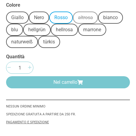
Seleziona
Colore
Giallo
Nero
Rosso
altrosa
bianco
(Questa opzione non è al m
blu
hellgrün
hellrosa
marrone
naturweiß
türkis
Quantità
Quantità del prodotto: inserisci la quantità 
Nel carrello
NESSUN ORDINE MINIMO
SPEDIZIONE GRATUITA A PARTIRE DA 250 FR.
PAGAMENTO E SPEDIZIONE