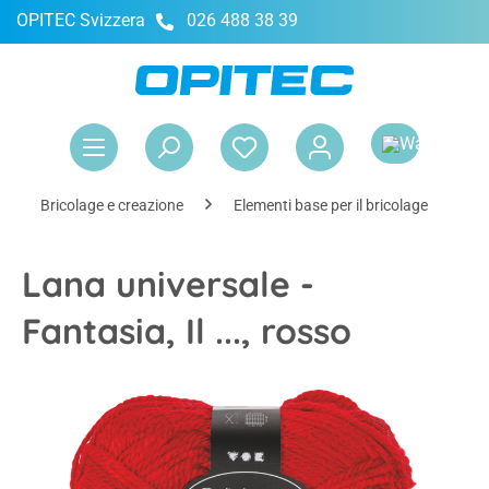
OPITEC Svizzera
026 488 38 39
nuto principale
Il 
Bricolage e creazione
Elementi base per il bricolage
D
Lana universale -
Fantasia, Il ..., rosso
Salta la galleria di immagini