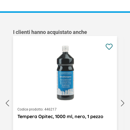
Salta la galleria dei prodotti
I clienti hanno acquistato anche
Codice prodotto:
446217
Tempera Opitec, 1000 ml, nero, 1 pezzo