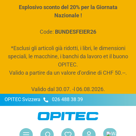
Esplosivo sconto del 20% per la Giornata
nuto principale
Nazionale !
Code:
BUNDESFEIER26
*Esclusi gli articoli già ridotti, i libri, le dimensioni
speciali, le macchine, i banchi da lavoro et il buono
OPITEC.
Valido a partire da un valore d’ordine di CHF 50.--.
Valido dal 30.07. -l 06.08.2026.
OPITEC Svizzera
026 488 38 39
Il 