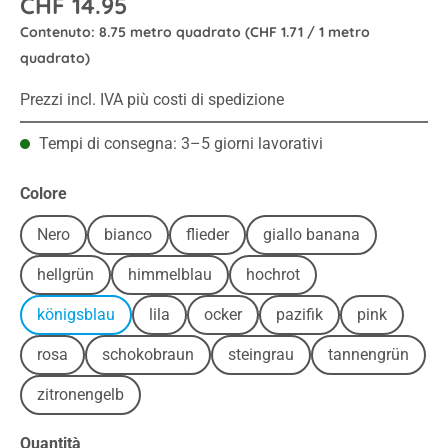
CHF 14.95
Contenuto:
8.75 metro quadrato
(CHF 1.71 / 1 metro
quadrato)
Prezzi incl. IVA più costi di spedizione
Tempi di consegna: 3–5 giorni lavorativi
Seleziona
Colore
Nero
bianco
flieder
giallo banana
hellgrün
himmelblau
hochrot
königsblau
lila
ocker
pazifik
pink
rosa
schokobraun
steingrau
tannengrün
zitronengelb
Quantità