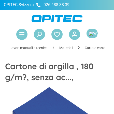
OPITEC Svizzera
026 488 38 39
nuto principale
Il 
Lavori manuali e tecnica
Materiali
Carta e cartone
Cartone di argilla , 180
g/m?, senza ac...,
Salta la galleria di immagini