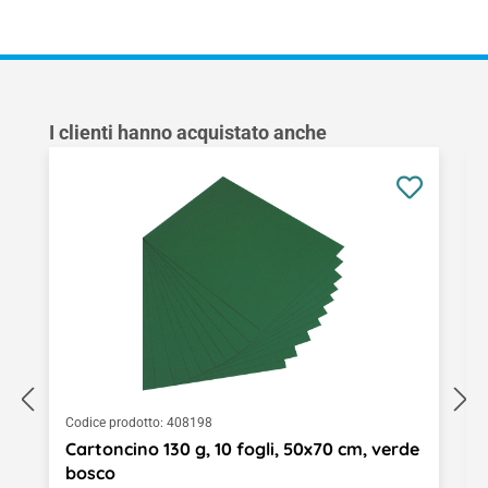
Salta la galleria dei prodotti
I clienti hanno acquistato anche
Codice prodotto:
408198
Cartoncino 130 g, 10 fogli, 50x70 cm, verde
bosco