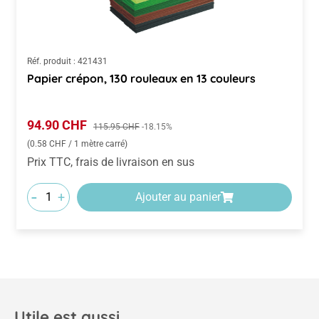
Réf. produit :
421431
Papier crépon, 130 rouleaux en 13 couleurs
Prix de vente :
94.90 CHF
Prix régulier :
115.95 CHF
-18.15%
(0.58 CHF / 1 mètre carré)
Prix TTC, frais de livraison en sus
-
+
Ajouter au panier
Utile est aussi