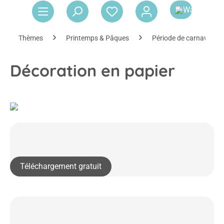
Le 
Thèmes
Printemps & Pâques
Période de carnaval
Décoration en papier
Téléchargement gratuit