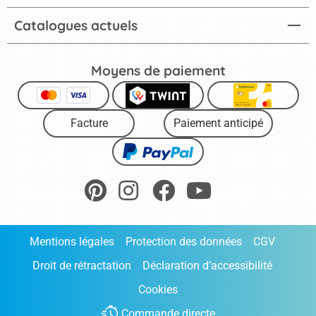
Catalogues actuels
Moyens de paiement
Facture
Paiement anticipé
Mentions légales
Protection des données
CGV
Droit de rétractation
Déclaration d’accessibilité
Cookies
Commande directe