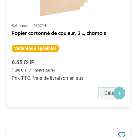
Réf. produit :
435214
Papier cartonné de couleur, 2..., chamois
Variantes disponibles
Prix régulier :
6.65 CHF
(1.90 CHF / 1 mètre carré)
Prix TTC, frais de livraison en sus
Détails