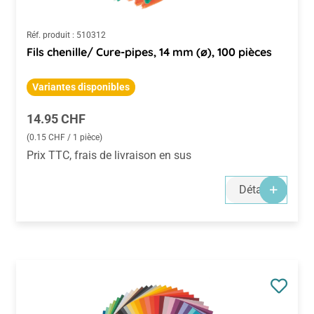
Réf. produit :
510312
Fils chenille/ Cure-pipes, 14 mm (ø), 100 pièces
Variantes disponibles
Prix régulier :
14.95 CHF
(0.15 CHF / 1 pièce)
Prix TTC, frais de livraison en sus
Détails