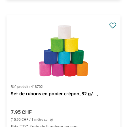
Réf. produit :
418702
Set de rubans en papier crépon, 32 g/...,
Prix régulier :
7.95 CHF
(15.90 CHF / 1 mètre carré)
Prix TTC, frais de livraison en sus