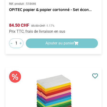
Réf. produit :
518446
OPITEC papier & papier cartonné - Set écon...
Prix de vente :
84.50 CHF
Prix régulier :
85.50 CHF
-1.17%
Prix TTC, frais de livraison en sus
-
+
Ajouter au panier