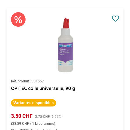
Réf. produit :
301667
OPITEC colle universelle, 90 g
Variantes disponibles
Prix de vente :
3.50 CHF
Prix régulier :
3.75 CHF
-6.67%
(38.89 CHF / 1 kilogramme)