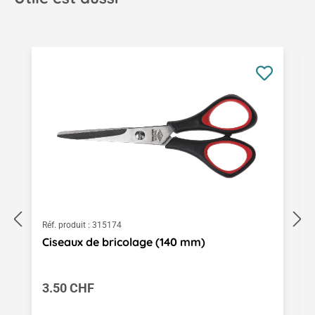
Ignorer la galerie de produits
Réf. produit :
315174
Ciseaux de bricolage (140 mm)
Prix régulier :
3.50 CHF