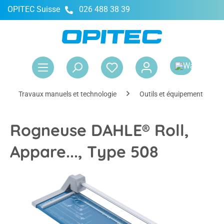
OPITEC Suisse
026 488 38 39
tenu principal
Le 
Travaux manuels et technologie
Outils et équipement
Rogneuse DAHLE® Roll,
Appare..., Type 508
Ignorer la galerie d'images