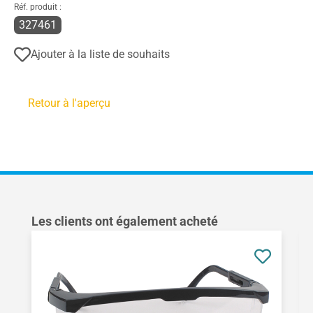
Réf. produit :
327461
Ajouter à la liste de souhaits
Retour à l'aperçu
Ignorer la galerie de produits
Les clients ont également acheté