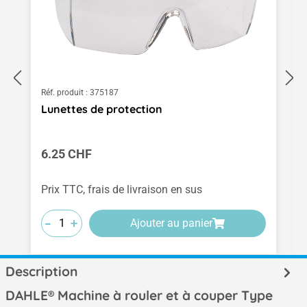
Réf. produit :
375187
Lunettes de protection
Prix régulier :
6.25 CHF
Prix TTC, frais de livraison en sus
-
-
-
+
+
+
Ajouter au panier
Description
DAHLE® Machine à rouler et à couper Type