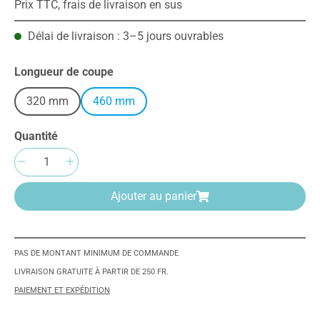
Prix TTC, frais de livraison en sus
Délai de livraison : 3–5 jours ouvrables
Sélectionnez
Longueur de coupe
320 mm
460 mm
Quantité
Quantité de produit : Entrez la quantité sou
Ajouter au panier
PAS DE MONTANT MINIMUM DE COMMANDE
LIVRAISON GRATUITE À PARTIR DE 250 FR.
PAIEMENT ET EXPÉDITION