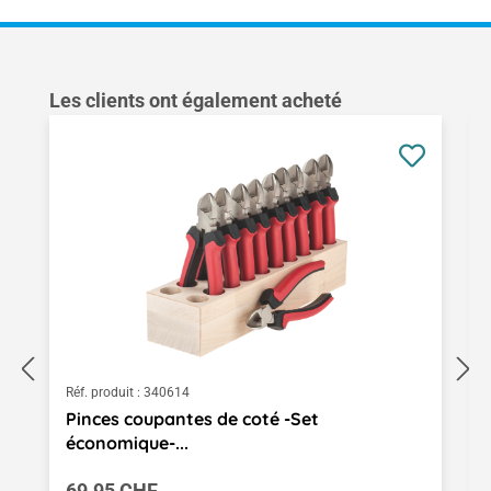
Ignorer la galerie de produits
Les clients ont également acheté
Réf. produit :
340614
Pinces coupantes de coté -Set
économique-...
Prix régulier :
69.95 CHF