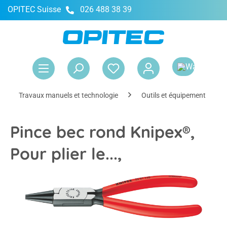
OPITEC Suisse
026 488 38 39
tenu principal
Le 
Travaux manuels et technologie
Outils et équipement
Pince bec rond Knipex®,
Pour plier le...,
Ignorer la galerie d'images