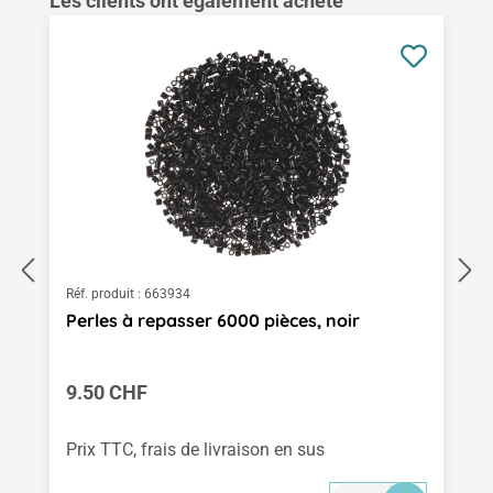
Les clients ont également acheté
Réf. produit :
663934
Perles à repasser 6000 pièces, noir
Prix régulier :
9.50 CHF
Prix TTC, frais de livraison en sus