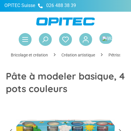
OPITEC Suisse
026 488 38 39
tenu principal
Le 
Bricolage et création
Création artistique
Pétrissage 
Pâte à modeler basique, 4
pots couleurs
Ignorer la galerie d'images