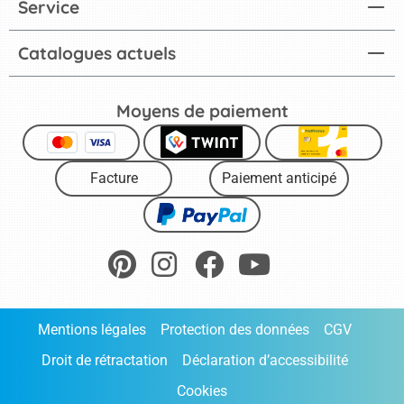
Service
Catalogues actuels
Moyens de paiement
Facture
Paiement anticipé
Mentions légales
Protection des données
CGV
Droit de rétractation
Déclaration d’accessibilité
Cookies