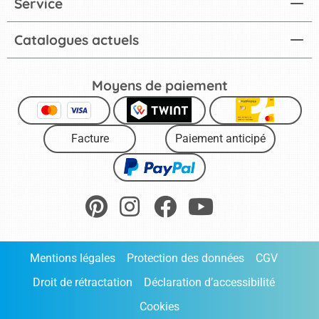
Service
Catalogues actuels
Moyens de paiement
Facture
Paiement anticipé
Mentions légales
Protection des données
CGV
Droit de rétractation
Déclaration d’accessibilité
Cookies