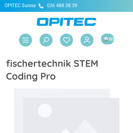
OPITEC Suisse
026 488 38 39
tenu principal
Le 
fischertechnik STEM
Coding Pro
Ignorer la galerie d'images