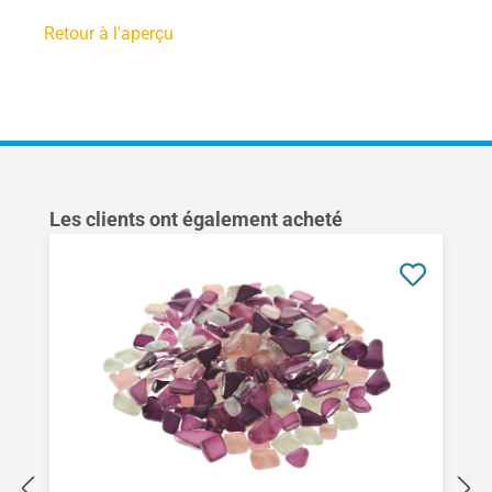
Retour à l'aperçu
Ignorer la galerie de produits
Les clients ont également acheté