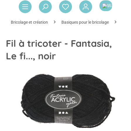
Le 
Bricolage et création
Basiques pour le bricolage
Déco
Fil à tricoter - Fantasia,
Le fi..., noir
Ignorer la galerie d'images