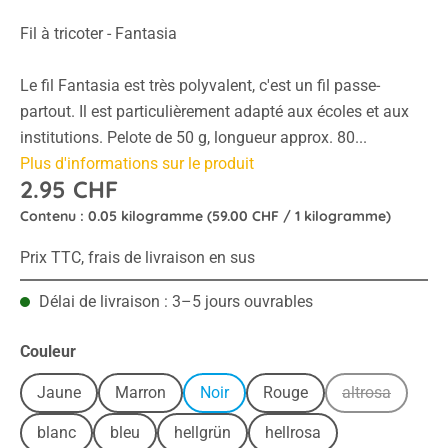
Fil à tricoter - Fantasia
Le fil Fantasia est très polyvalent, c'est un fil passe-
partout. Il est particulièrement adapté aux écoles et aux
institutions. Pelote de 50 g, longueur approx. 80...
Plus d'informations sur le produit
2.95 CHF
Contenu :
0.05 kilogramme
(59.00 CHF / 1 kilogramme)
Prix TTC, frais de livraison en sus
Délai de livraison : 3–5 jours ouvrables
Sélectionnez
Couleur
Jaune
Marron
Noir
Rouge
altrosa
(Cette option
blanc
bleu
hellgrün
hellrosa