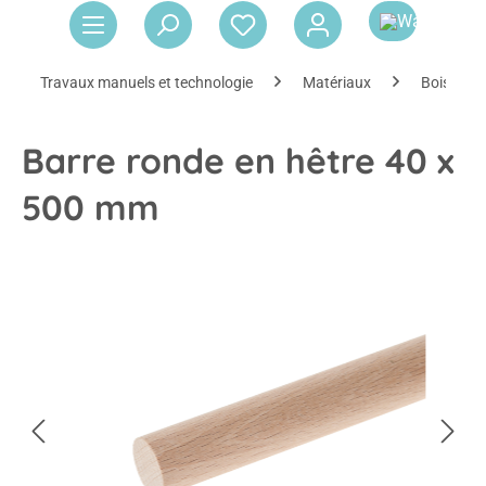
Le 
Travaux manuels et technologie
Matériaux
Bois et li
Barre ronde en hêtre 40 x
500 mm
Ignorer la galerie d'images