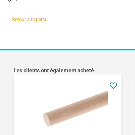
Retour à l'aperçu
Ignorer la galerie de produits
Les clients ont également acheté