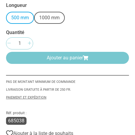
Sélectionnez
Longueur
500 mm
1000 mm
Quantité
Quantité de produit : Entrez la quantité sou
Ajouter au panier
PAS DE MONTANT MINIMUM DE COMMANDE
LIVRAISON GRATUITE À PARTIR DE 250 FR.
PAIEMENT ET EXPÉDITION
Réf. produit :
685038
Ajouter à la liste de souhaits