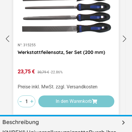
N°:
315255
Werkstattfeilensatz, 5er Set (200 mm)
Verkaufspreis:
23,75 €
Regulärer Preis:
30,79 €
-22.86%
Preise inkl. MwSt. zzgl. Versandkosten
-
-
-
+
+
+
In den Warenkorb
Beschreibung