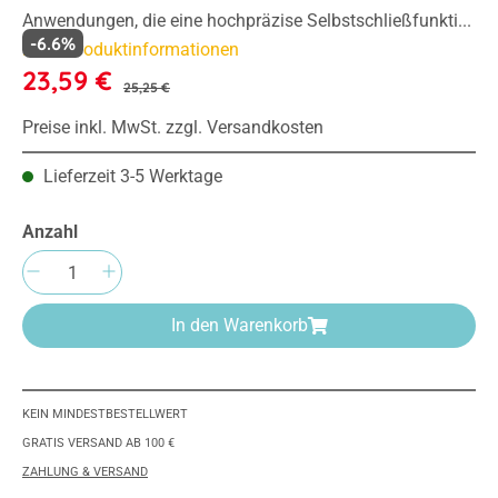
Anwendungen, die eine hochpräzise Selbstschließfunkti...
-6.6%
Mehr Produktinformationen
23,59 €
25,25 €
Preise inkl. MwSt. zzgl. Versandkosten
Lieferzeit 3-5 Werktage
Anzahl
Produkt Anzahl: Gib den gewünschten Wert e
In den Warenkorb
KEIN MINDESTBESTELLWERT
GRATIS VERSAND AB 100 €
ZAHLUNG & VERSAND