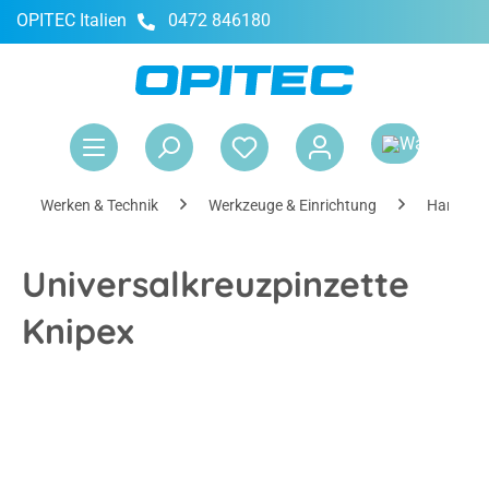
OPITEC Italien
0472 846180
alt springen
War
Werken & Technik
Werkzeuge & Einrichtung
Handwer
Universalkreuzpinzette
Knipex
Bildergalerie überspringen