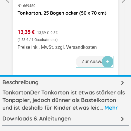
N°:
669480
Tonkarton, 25 Bogen ocker (50 x 70 cm)
Verkaufspreis:
13,35 €
Regulärer Preis:
13,39 €
-0.3%
(1,53 € / 1 Quadratmeter)
Preise inkl. MwSt. zzgl. Versandkosten
Zur Auswahl
Beschreibung
TonkartonDer Tonkarton ist etwas stärker als
Tonpapier, jedoch dünner als Bastelkarton
und ist deshalb für Kinder etwas leic…
Mehr
Downloads & Anleitungen