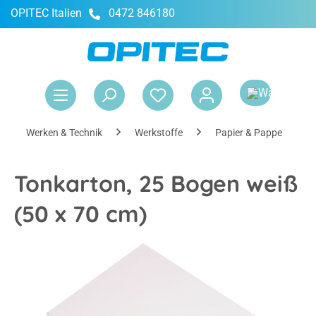
OPITEC Italien
0472 846180
alt springen
War
Werken & Technik
Werkstoffe
Papier & Pappe
Tonkarton, 25 Bogen weiß
(50 x 70 cm)
Bildergalerie überspringen