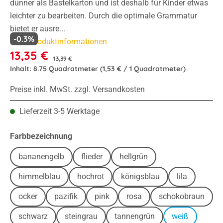
dünner als Bastelkarton und ist deshalb für Kinder etwas
leichter zu bearbeiten. Durch die optimale Grammatur
bietet er ausre...
-0.3%
Mehr Produktinformationen
13,35 €
13,39 €
Inhalt:
8.75 Quadratmeter
(1,53 € / 1 Quadratmeter)
Preise inkl. MwSt. zzgl. Versandkosten
Lieferzeit 3-5 Werktage
auswählen
Farbbezeichnung
bananengelb
flieder
hellgrün
himmelblau
hochrot
königsblau
lila
ocker
pazifik
pink
rosa
schokobraun
schwarz
steingrau
tannengrün
weiß