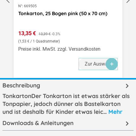
N°:
669505
Tonkarton, 25 Bogen pink (50 x 70 cm)
Verkaufspreis:
13,35 €
Regulärer Preis:
13,39 €
-0.3%
(1,53 € / 1 Quadratmeter)
Preise inkl. MwSt. zzgl. Versandkosten
Zur Auswahl
Beschreibung
TonkartonDer Tonkarton ist etwas stärker als
Tonpapier, jedoch dünner als Bastelkarton
und ist deshalb für Kinder etwas leic…
Mehr
Downloads & Anleitungen