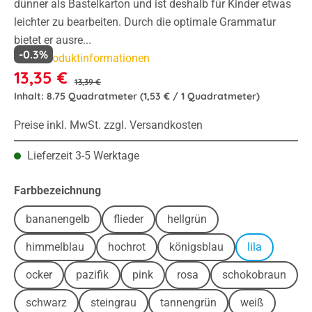
dünner als Bastelkarton und ist deshalb für Kinder etwas
leichter zu bearbeiten. Durch die optimale Grammatur
bietet er ausre...
-0.3%
Mehr Produktinformationen
13,35 €
13,39 €
Inhalt:
8.75 Quadratmeter
(1,53 € / 1 Quadratmeter)
Preise inkl. MwSt. zzgl. Versandkosten
Lieferzeit 3-5 Werktage
auswählen
Farbbezeichnung
bananengelb
flieder
hellgrün
himmelblau
hochrot
königsblau
lila
ocker
pazifik
pink
rosa
schokobraun
schwarz
steingrau
tannengrün
weiß