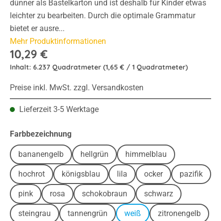
dünner als Bastelkarton und ist deshalb für Kinder etwas
leichter zu bearbeiten. Durch die optimale Grammatur
bietet er ausre...
Mehr Produktinformationen
10,29 €
Inhalt:
6.237 Quadratmeter
(1,65 € / 1 Quadratmeter)
Preise inkl. MwSt. zzgl. Versandkosten
Lieferzeit 3-5 Werktage
auswählen
Farbbezeichnung
bananengelb
hellgrün
himmelblau
hochrot
königsblau
lila
ocker
pazifik
pink
rosa
schokobraun
schwarz
steingrau
tannengrün
weiß
zitronengelb