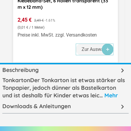
Klebeband-Set, 6 Rollen transparent (33
m x 12 mm)
Verkaufspreis:
2,45 €
Regulärer Preis:
2,49 €
-1.61%
(0,01 € / 1 Meter)
Preise inkl. MwSt. zzgl. Versandkosten
Zur Auswahl
Beschreibung
TonkartonDer Tonkarton ist etwas stärker als
Tonpapier, jedoch dünner als Bastelkarton
und ist deshalb für Kinder etwas leic…
Mehr
Downloads & Anleitungen