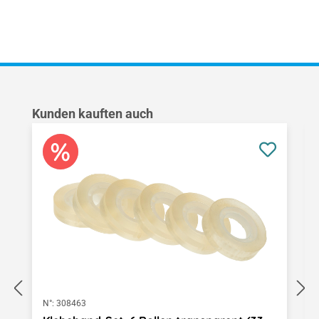
Produktgalerie überspringen
Kunden kauften auch
N°:
308463