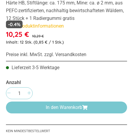
Härte HB, Stiftlänge: ca. 175 mm, Mine: ca. ø 2 mm, aus
PEFC-zertifizierten, nachhaltig bewirtschafteten Wäldern,
12 Stück + 1 Radiergummi gratis
-0.4%
Mehr Produktinformationen
10,25 €
10,29 €
Inhalt:
12 Stk.
(0,85 € / 1 Stk.)
Preise inkl. MwSt. zzgl. Versandkosten
Lieferzeit 3-5 Werktage
Anzahl
Produkt Anzahl: Gib den gewünschten Wert e
In den Warenkorb
KEIN MINDESTBESTELLWERT