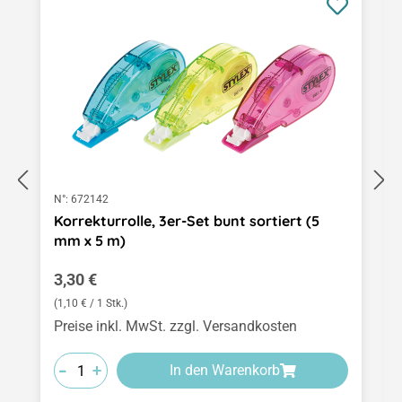
N°:
672142
Korrekturrolle, 3er-Set bunt sortiert (5
mm x 5 m)
Regulärer Preis:
3,30 €
(1,10 € / 1 Stk.)
Preise inkl. MwSt. zzgl. Versandkosten
-
-
-
+
+
+
In den Warenkorb