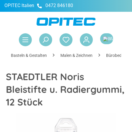
OPITEC Italien
0472 846180
alt springen
War
Basteln & Gestalten
Malen & Zeichnen
Bürobedarf
STAEDTLER Noris
Bleistifte u. Radiergummi,
12 Stück
Bildergalerie überspringen