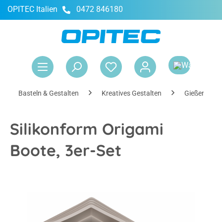
OPITEC Italien
0472 846180
alt springen
War
Basteln & Gestalten
Kreatives Gestalten
Gießen
Silikonform Origami
Boote, 3er-Set
Bildergalerie überspringen