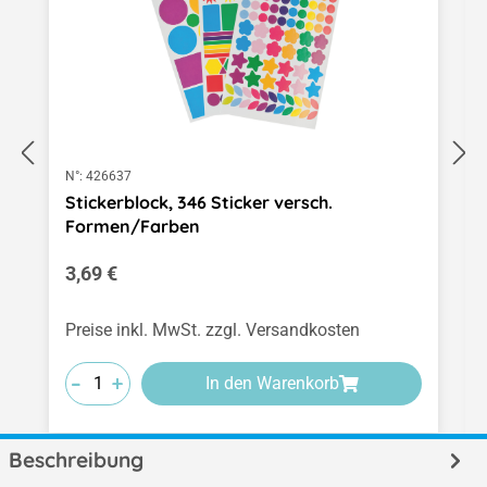
N°:
426637
Stickerblock, 346 Sticker versch.
Formen/Farben
Regulärer Preis:
3,69 €
Preise inkl. MwSt. zzgl. Versandkosten
-
-
-
+
+
+
In den Warenkorb
Beschreibung